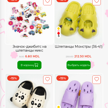
5
Значок-джибитс на
Шлепанцы Монстры (36-41)
шлепанцы микс
6.80 MDL
212.50 MDL
8.00
250.00
В корзину
Выбрать модель
-15%
-15%