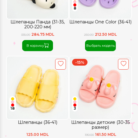
8
Шлепанцы Панда (31-35,
Шлепанцы One Color (36-41)
200-220 мм)
284.75 MDL
212.50 MDL
335.00
250.00
В корзину
Выбрать модель
-15%
18
3
Шлепанцы (36-41)
Шлепанцы детские (30-35
размер)
125.00 MDL
161.50 MDL
190.00