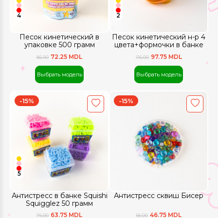
4
2
Песок кинетический в
Песок кинетический н-р 4
упаковке 500 грамм
цвета+формочки в банке
72.25 MDL
97.75 MDL
85.00
115.00
Выбрать модель
Выбрать модель
-15%
-15%
5
Антистресс в банке Squishi
Антистресс сквиш Бисер
Squigglez 50 грамм
63.75 MDL
46.75 MDL
75.00
55.00