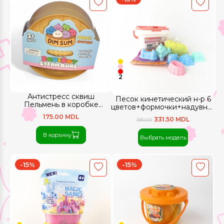
2
Антистресс сквиш
Песок кинетический н-р 6
Пельмень в коробке
цветов+формочки+надувная
Mystery Color (8,5 см)
песочница
175.00 MDL
331.50 MDL
390.00
В корзину
Выбрать модель
-15%
-15%