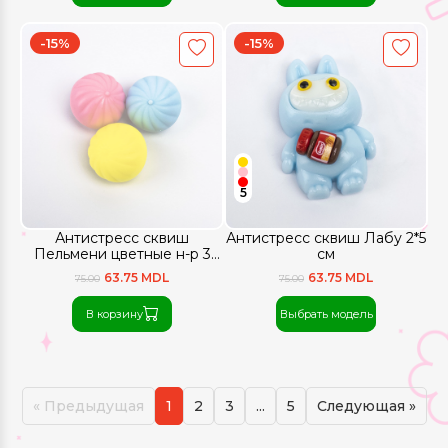
-15%
-15%
5
Антистресс сквиш
Антистресс сквиш Лабу 2*5
Пельмени цветные н-р 3
см
штуки
63.75 MDL
63.75 MDL
75.00
75.00
В корзину
Выбрать модель
« Предыдущая
1
2
3
...
5
Следующая »