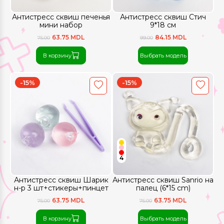
Антистресс сквиш печенья
Антистресс сквиш Стич
мини набор
9*18 см
63.75 MDL
84.15 MDL
75.00
99.00
В корзину
Выбрать модель
-15%
-15%
4
Антистресс сквиш Шарик
Антистресс сквиш Sanrio на
н-р 3 шт+стикеры+пинцет
палец (6*15 cm)
63.75 MDL
63.75 MDL
75.00
75.00
В корзину
Выбрать модель