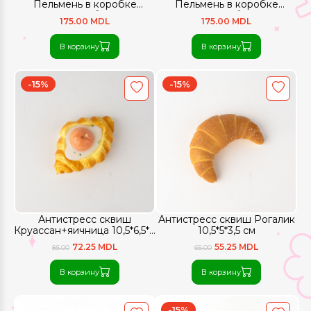
Пельмень в коробке
Пельмень в коробке
Mystery Color блестящий
Mystery Color блестящий
175.00 MDL
175.00 MDL
прозрачный большой (8,5
большо (8,5 см)
см)
В корзину
В корзину
-15%
-15%
Антистресс сквиш
Антистресс сквиш Рогалик
Круассан+яичница 10,5*6,5*4
10,5*5*3,5 см
см
72.25 MDL
55.25 MDL
85.00
65.00
В корзину
В корзину
-15%