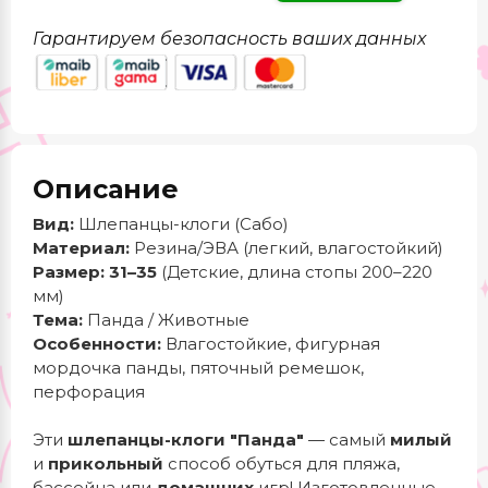
Гарантируем безопасность ваших данных
Описание
Вид:
Шлепанцы-клоги (Сабо)
Материал:
Резина/ЭВА (легкий, влагостойкий)
Размер:
31–35
(Детские, длина стопы 200–220
мм)
Тема:
Панда / Животные
Особенности:
Влагостойкие, фигурная
мордочка панды, пяточный ремешок,
перфорация
Эти
шлепанцы-клоги "Панда"
— самый
милый
и
прикольный
способ обуться для пляжа,
бассейна или
домашних
игр! Изготовленные