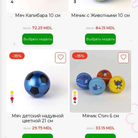
4
3
Мяч Капибара 10 см
Мячик с Животными 10 см
72.25 MDL
84.15 MDL
85.00
99.00
Выбрать модель
Выбрать модель
-15%
-15%
7
4
Мяч детский надувной
Мячик Стич 6 см
цветной 21 см
29.75 MDL
33.15 MDL
35.00
39.00