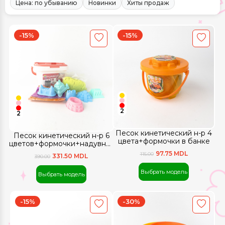
Цена: по убыванию
Новинки
Хиты продаж
-15%
-15%
2
2
Песок кинетический н-р 4
Песок кинетический н-р 6
цвета+формочки в банке
цветов+формочки+надувная
песочница
97.75 MDL
115.00
331.50 MDL
390.00
Выбрать модель
Выбрать модель
-15%
-30%