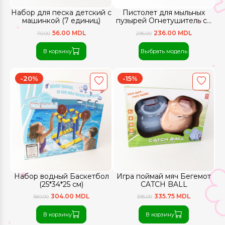
Набор для песка детский с
Пистолет для мыльных
машинкой (7 единиц)
пузырей Огнетушитель со
светом
56.00 MDL
236.00 MDL
70.00
295.00
В корзину
Выбрать модель
-20%
-15%
Набор водный Баскетбол
Игра поймай мяч Бегемот
(25*34*25 см)
CATCH BALL
304.00 MDL
335.75 MDL
380.00
395.00
В корзину
В корзину