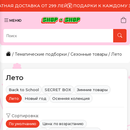
 ОТ 299 ЛЕЙ
ПОДАРКИ К КАЖДОМУ ЗАКАЗУ
СКИДК
МЕНЮ
/
Тематические подборки
/
Сезонные товары
/ Лето
Лето
Back to School
SECRET BOX
Зимние товары
Лето
Новый год
Осенняя колекция
Сортировка:
По умолчанию
Цена: по возрастанию