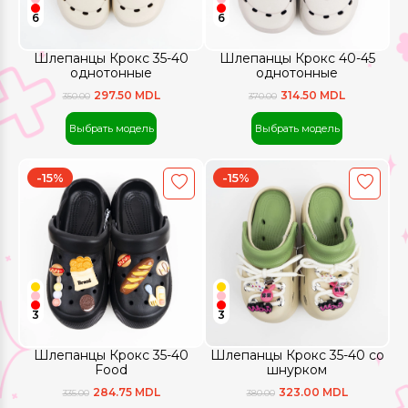
6
6
Шлепанцы Крокс 35-40
Шлепанцы Крокс 40-45
однотонные
однотонные
297.50 MDL
314.50 MDL
350.00
370.00
Выбрать модель
Выбрать модель
-15%
-15%
3
3
Шлепанцы Крокс 35-40
Шлепанцы Крокс 35-40 со
Food
шнурком
284.75 MDL
323.00 MDL
335.00
380.00