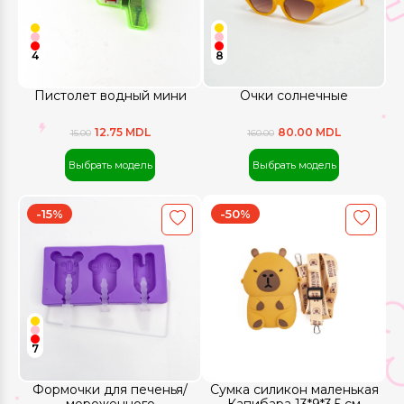
4
8
Пистолет водный мини
Очки солнечные
12.75 MDL
80.00 MDL
15.00
160.00
Выбрать модель
Выбрать модель
-15%
-50%
7
Формочки для печенья/
Сумка силикон маленькая
мороженного
Капибара 13*9*3,5 см