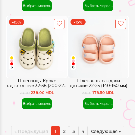
Выбрать модель
Выбрать модель
-15%
-15%
3
6
Шлепанцы Крокс
Шлепанцы-сандали
однотонные 32-36 (200-220
детские 22-25 (140-160 мм)
мм)
238.00 MDL
178.50 MDL
280.00
210.00
Выбрать модель
Выбрать модель
« Предыдущая
1
2
3
4
Следующая »