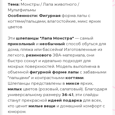
Тема:
Монстры / Лапа животного /
Мультфильмы
Особенности:
Фигурная
форма лапы с
когтями/пальцами, влагостойкие, микс ярких
цветов
Эти
шлепанцы "Лапа Монстра"
— самый
прикольный
и
необычный
способ обуться для
дома, пляжа или бассейна! Изготовленные из
легкого,
резинового
ЭВА-материала, они
быстро сохнут и идеально подходят для
мокрых поверхностей. Модель выполнена в
объемной
фигурной форме лапы
с забавными
"пальцами" и контрастными
когтями
.
Шлепанцы представлены в
миксе
ярких,
милых
цветов (розовый, салатовый). Благодаря
универсальному размеру
36-41
, эти слайды
станут прекрасной
идеей подарка
для всех,
кто ценит
милые вещи
и домашний комфорт с
юмором.