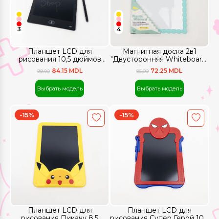
3
4
Планшет LCD для
Магнитная доска 2в1
рисования 10,5 дюймов
"Двусторонняя Whiteboard"
цветной экран
(28*21,5см)
84.15 MDL
72.25 MDL
99.00
85.00
Выбрать модель
Выбрать модель
-15%
-15%
Планшет LCD для
Планшет LCD для
рисования Пикачу 8,5
рисования Супер Герой 10,5