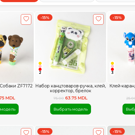
-15%
-15%
2
3
Собаки ZF7172
Набор канцтоваров-ручка, клей,
Клей-каран
корректор, брелок
.75 MDL
63.75 MDL
75.00
25.0
 модель
Выбрать модель
Выб
-15%
-15%