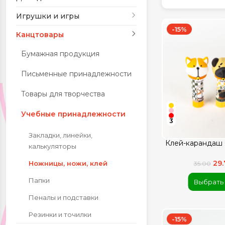
Игрушки и игры
Красота и здоровье
-15%
Канцтовары
Одежда и обувь
Бумажная продукция
Письменные принадлежности
Тематические
Товары для творчества
подборки
Учебные принадлежности
3
Закладки, линейки,
Клей-карандаш 
калькуляторы
29
Ножницы, ножи, клей
35.00
Папки
Выбрать
Пеналы и подставки
Резинки и точилки
-15%