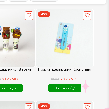
-15%
даш микс (8 грамм)
Нож канцелярский Космонавт
21.25 MDL
29.75 MDL
0
35.00
рать модель
В корзину
-15%