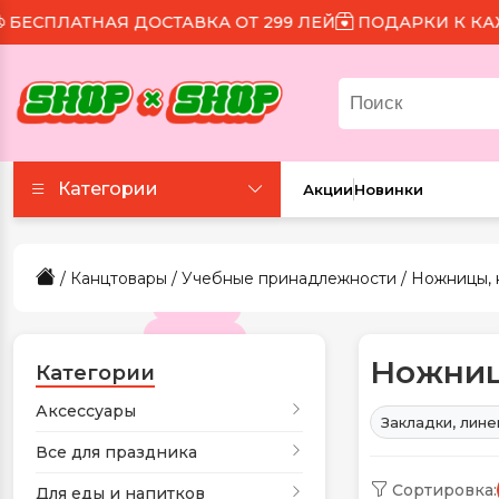
АТНАЯ ДОСТАВКА ОТ 299 ЛЕЙ
ПОДАРКИ К КАЖДОМУ
Категории
Акции
Новинки
Аксессуары
/
Канцтовары
/
Учебные принадлежности
/ Ножницы, 
Все для праздника
Ножниц
Для еды и напитков
Категории
Аксессуары
Закладки, лине
Игрушки и игры
Все для праздника
Сортировка:
Канцтовары
Для еды и напитков