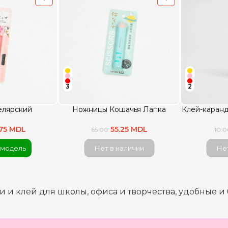
3
2
елярский
Ножницы Кошачья Лапка
Клей-каранд
.75 MDL
55.25 MDL
65.00
10.
 модель
Нет в наличии
Нет
 и клей для школы, офиса и творчества, удобные и