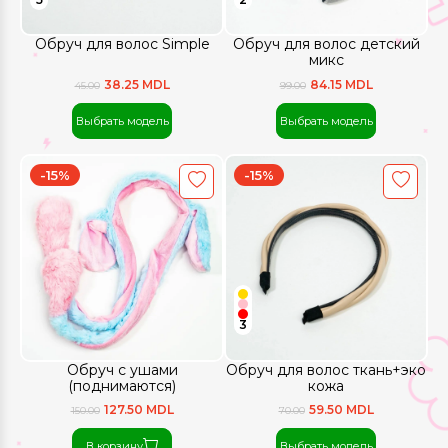
Обруч для волос Simple
Обруч для волос детский
микс
38.25 MDL
84.15 MDL
45.00
99.00
Выбрать модель
Выбрать модель
-15%
-15%
3
Обруч с ушами
Обруч для волос ткань+эко
(поднимаются)
кожа
127.50 MDL
59.50 MDL
150.00
70.00
В корзину
Выбрать модель