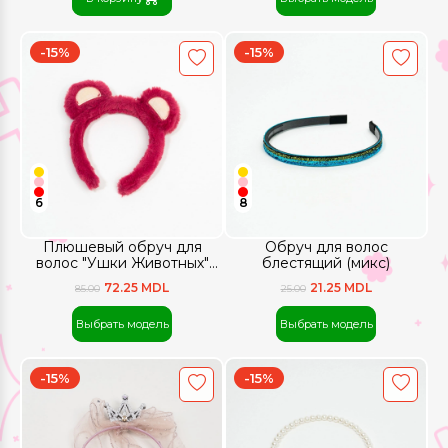
-15%
-15%
6
8
Плюшевый обруч для
Обруч для волос
волос "Ушки Животных"
блестящий (микс)
(Микс)
72.25 MDL
21.25 MDL
85.00
25.00
Выбрать модель
Выбрать модель
-15%
-15%