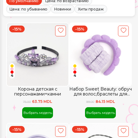
По умолчанию
Цена: по возрастанию
Цена: по убыванию
Новинки
Хиты продаж
-15%
-15%
4
4
Корона детская с
Набор Sweet Beauty: обруч
персонажами+камни
для волос,браслеты для
умывания
63.75 MDL
84.15 MDL
75.00
99.00
Выбрать модель
Выбрать модель
-15%
-15%