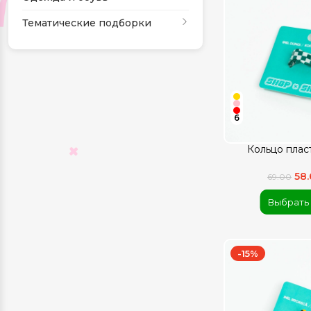
Тематические подборки
6
Кольцо плас
58
69.00
Выбрать
-15%