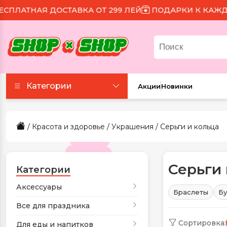
АЯ ДОСТАВКА ОТ 299 ЛЕЙ
ПОДАРКИ К КАЖДОМУ ЗА
Категории
Акции
Новинки
Аксессуары
/
Красота и здоровье
/
Украшения
/ Серьги и кольца
Все для праздника
Серьги 
Для еды и напитков
Категории
Аксессуары
Браслеты
Бу
Игрушки и игры
Все для праздника
Сортировка:
Канцтовары
Для еды и напитков