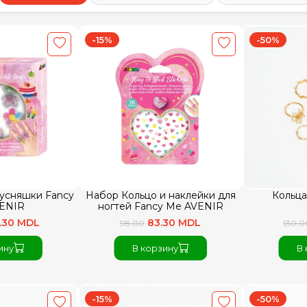
-15%
-50%
усняшки Fancy
Набор Кольцо и наклейки для
Кольца
ENIR
ногтей Fancy Me AVENIR
.30 MDL
83.30 MDL
98.00
130.0
ину
В корзину
В 
-15%
-50%