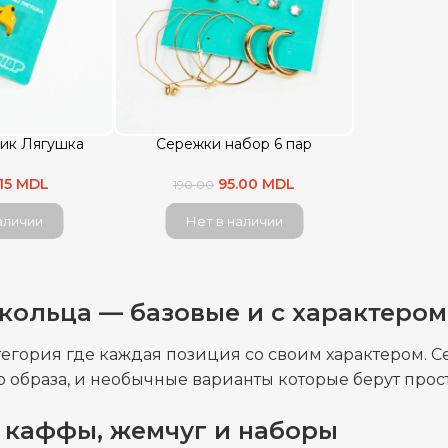
тик Лягушка
Сережки набор 6 пар
.15 MDL
95.00 MDL
190.00
аличии
Нет в наличии
 кольца — базовые и с характером
егория где каждая позиция со своим характером. С
 образа, и необычные варианты которые берут прост
 каффы, жемчуг и наборы