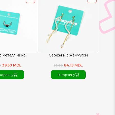
о металл микс
Сережки с жемчугом
39.50 MDL
84.15 MDL
0
99.00
корзину
В корзину