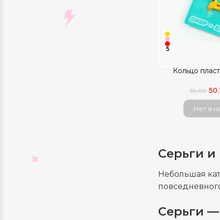
5
Кольцо плас
50
59.00
Нет в н
Серьги и
Небольшая кат
повседневного
Серьги —