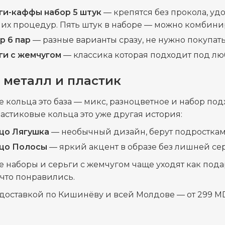
ги-каффы набор 5 штук
— крепятся без прокола, уд
их процедур. Пять штук в наборе — можно комбини
р 6 пар
— разные варианты сразу, не нужно покупат
ги с жемчугом
— классика которая подходит под люб
 металл и пластик
 кольца это база — микс, разноцветное и набор по
ластиковые кольца это уже другая история:
цо Лягушка
— необычный дизайн, берут подросткам
цо Полосы
— яркий акцент в образе без лишней се
 наборы и серьги с жемчугом чаще уходят как пода
 что понравились.
 доставкой по Кишинёву и всей Молдове — от 299 M