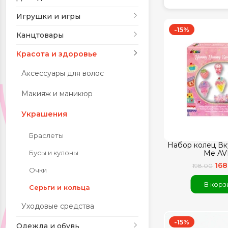
Игрушки и игры
Красота и здоровье
-15%
Канцтовары
Одежда и обувь
Красота и здоровье
Аксессуары для волос
Тематические
Макияж и маникюр
подборки
Украшения
Браслеты
Набор колец Вк
Бусы и кулоны
Me AV
168
198.00
Очки
В корз
Серьги и кольца
Уходовые средства
-15%
Одежда и обувь