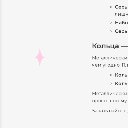
Серь
лишн
Набо
Серь
Кольца —
Металлические
чем угодно. П
Коль
Коль
Металлические
просто потому
Заказывайте с