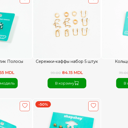
тик Полосы
Сережки-каффы набор 5 штук
Кольц
.65 MDL
84.15 MDL
99.00
79.0
 модель
В корзину
В 
-50%