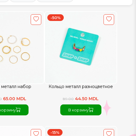
-50%
 металл набор
Кольцо металл разноцветное
65.00 MDL
44.50 MDL
0
89.00
корзину
В корзину
-15%