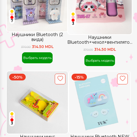
7
3
Наушники Bluetooth (2
Наушники
вида)
Bluetooth+чехол+вентилятор
Кот
314.50 MDL
370.00
314.50 MDL
370.00
Выбрать модель
Выбрать модель
-50%
-15%
3
Наушники микс
Наушники Bluetooth NEW