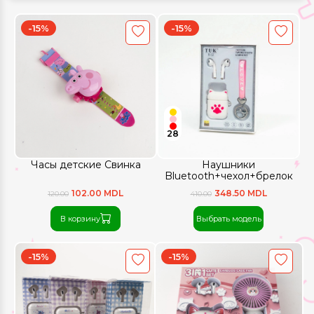
-15%
-15%
28
Часы детские Свинка
Наушники
Bluetooth+чехол+брелок
102.00 MDL
348.50 MDL
120.00
410.00
В корзину
Выбрать модель
-15%
-15%