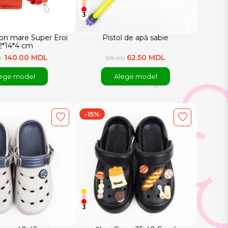
3
con mare Super Eroi
Pistol de apă sabie
2*14*4 cm
140.00 MDL
62.50 MDL
0
125.00
ege model
Alege model
-15%
3