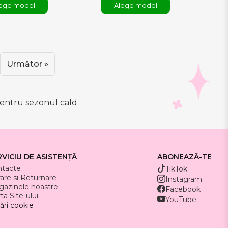
ege model
Alege model
Următor »
 pentru sezonul cald
RVICIU DE ASISTENȚĂ
ABONEAZĂ-TE
ntacte
TikTok
rare si Returnare
Instagram
azinele noastre
Facebook
ta Site-ului
YouTube
ări cookie