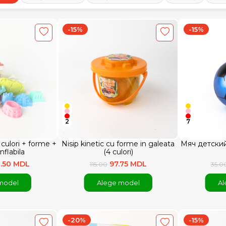
-15%
-15%
2
7
6 culori + forme +
Nisip kinetic cu forme in galeata
Мяч детски
nflabila
(4 culori)
1.50 MDL
97.75 MDL
115.00
35.0
model
Alege model
Al
-20%
-15%