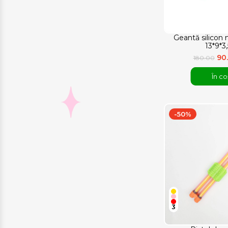
Geantă silicon
13*9*3
90
180.00
În co
-50%
3