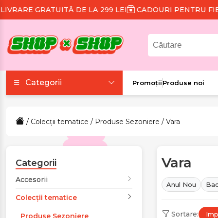
Ă DE LA 299 LEI
CADOURI PENTRU FIECARE COMAND
Categorii
Promoții
Produse noi
Accesorii
/
Colecții tematice
/
Produse Sezoniere
/ Vara
Colecții tematice
Vara
Frumusețe și sănătate
Categorii
Accesorii
Anul Nou
Bac
Îmbrăcăminte și
Colecții tematice
încălțăminte
Sortare:
Impl
Produse Sezoniere