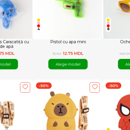
4
8
s Caracatiță cu
Pistol cu apa mini
Oche
 de apă
.75 MDL
12.75 MDL
15.00
160.0
model
Alege model
Al
-50%
-50%