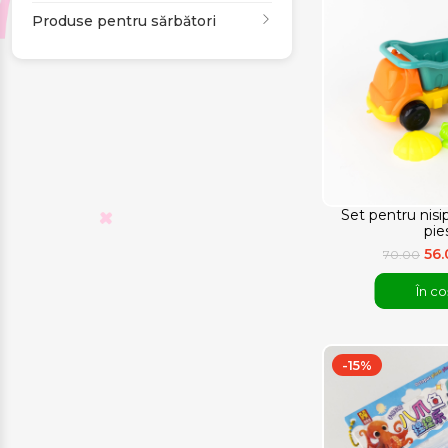
Produse pentru sărbători
Set pentru nisi
pie
56
70.00
În co
-15%