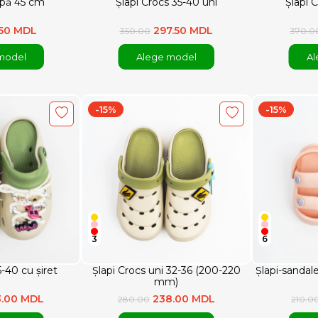
apă 45 cm
Șlapi Crocs 35-40 uni
Șlapi 
.50 MDL
297.50 MDL
350.00
370.0
model
Alege model
Al
-15%
-15%
3
6
5-40 cu șiret
Șlapi Crocs uni 32-36 (200-220
Șlapi-sandale
mm)
3.00 MDL
238.00 MDL
280.00
210.0