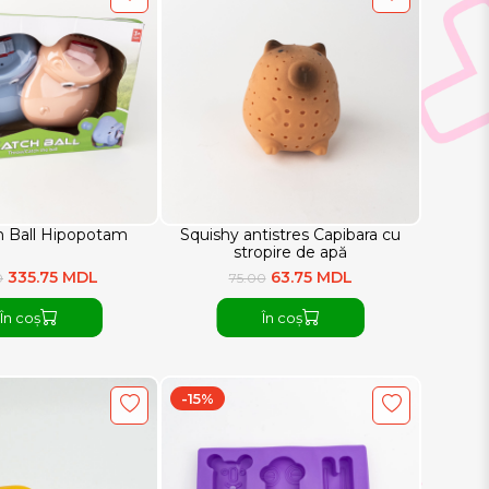
h Ball Hipopotam
Squishy antistres Capibara cu
stropire de apă
335.75 MDL
63.75 MDL
0
75.00
În coș
În coș
-15%