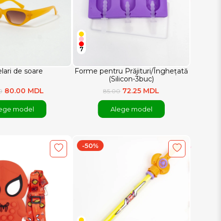
7
lari de soare
Forme pentru Prăjituri/Înghețată
(Silicon-3buc)
80.00 MDL
72.25 MDL
0
85.00
ege model
Alege model
-50%