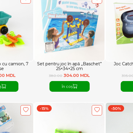
p cu camion, 7
Set pentru joc în apă „Baschet”
Joc Catc
se
25×34×25 cm
.00 MDL
304.00 MDL
380.00
395.0
ș
În coș
-15%
-50%