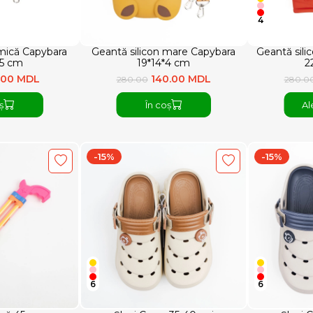
4
 mică Capybara
Geantă silicon mare Capybara
Geantă sili
,5 cm
19*14*4 cm
2
.00 MDL
140.00 MDL
280.00
280.0
ș
În coș
Al
-15%
-15%
6
6