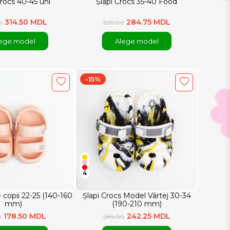
Crocs 40-45 uni
Șlapi Crocs 35-40 Food
314.50 MDL
284.75 MDL
0
335.00
ege model
Alege model
-15%
4
 copii 22-25 (140-160
Șlapi Crocs Model Vârtej 30-34
mm)
(190-210 mm)
178.50 MDL
242.25 MDL
0
285.00