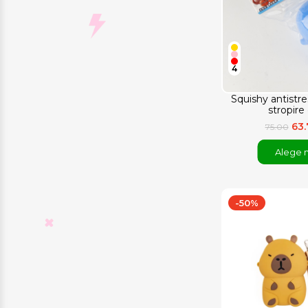
4
Squishy antistre
stropire
63
75.00
Alege 
-50%