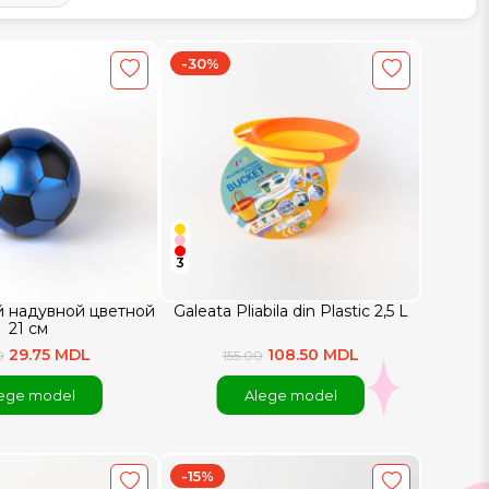
-30%
3
й надувной цветной
Galeata Pliabila din Plastic 2,5 L
21 см
29.75 MDL
108.50 MDL
0
155.00
ege model
Alege model
-15%