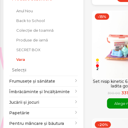
Jucării și jocuri
Anul Nou
-15%
Back to School
Papetărie
Colecție de toamnă
Pentru mâncare și
Produse de iarnă
băutura
SECRET BOX
Vara
Produse pentru
2
Selecții
sărbători
Frumusețe și sănătate
Set nisip kinetic 
ladita go
Îmbrăcăminte și încălțăminte
33
390.00
Jucării și jocuri
Alege 
Papetărie
Pentru mâncare și băutura
-20%