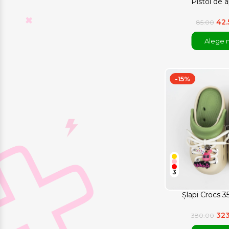
Pistol de 
42
85.00
Alege 
-15%
3
Șlapi Crocs 3
32
380.00