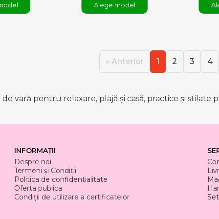
model
Alege model
Al
« Anterior
1
2
3
4
de vară pentru relaxare, plajă și casă, practice și stilate
INFORMAȚII
SE
Despre noi
Co
Termeni și Condiții
Liv
Politica de confidentialitate
Mag
Oferta publica
Har
Condiții de utilizare a certificatelor
Set