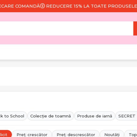
Ă
REDUCERE 15% LA TOATE PRODUSELE
LIVRARE GRAT
k to School
Colecție de toamnă
Produse de iarnă
SECRET
icit
Preț: crescător
Preț: descrescător
Noutăți
Top