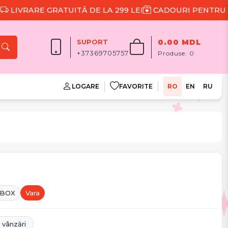
UITĂ DE LA 299 LEI
CADOURI PENTRU FIECARE COMA
SUPORT
0.00 MDL
+37369705757
Produse:
0
LOGARE
FAVORITE
RO
EN
RU
 BOX
Vara
 vânzări