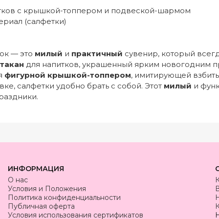
итков с крышкой-топпером и подвеской-шармом
ериал (салфетки)
ок — это
милый
и
практичный
сувенир, который всегд
такан
для напитков, украшенный ярким новогодним п
ся
фигурной крышкой-топпером
, имитирующей взбиты
вке, салфетки удобно брать с собой. Этот
милый
и функ
раздники.
ИНФОРМАЦИЯ
О нас
Условия и Положения
Политика конфиденциальности
Публичная оферта
К
Условия использования сертификатов
Н