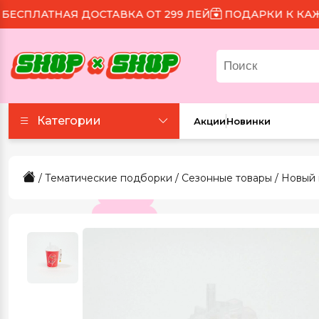
ПЛАТНАЯ ДОСТАВКА ОТ 299 ЛЕЙ
ПОДАРКИ К КАЖДОМ
Категории
Акции
Новинки
Аксессуары
/
Тематические подборки
/
Сезонные товары
/
Новый 
Все для праздника
Для еды и напитков
Игрушки и игры
Канцтовары