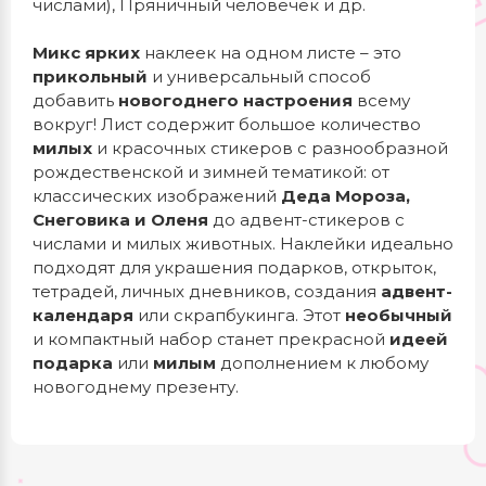
числами), Пряничный человечек и др.
Микс ярких
наклеек на одном листе – это
прикольный
и универсальный способ
добавить
новогоднего настроения
всему
вокруг! Лист содержит большое количество
милых
и красочных стикеров с разнообразной
рождественской и зимней тематикой: от
классических изображений
Деда Мороза,
Снеговика и Оленя
до адвент-стикеров с
числами и милых животных. Наклейки идеально
подходят для украшения подарков, открыток,
тетрадей, личных дневников, создания
адвент-
календаря
или скрапбукинга. Этот
необычный
и компактный набор станет прекрасной
идеей
подарка
или
милым
дополнением к любому
новогоднему презенту.