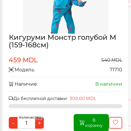
Кигуруми Монстр голубой M
(159-168см)
459 MDL
540 MDL
Модель:
71710
Наличие:
В наличии
До бесплатной доставки:
300.00 MDL
Количество:
В
-
+
корзину