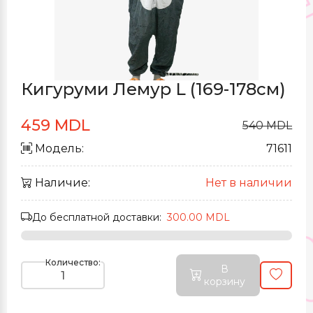
Кигуруми Лемур L (169-178см)
459 MDL
540 MDL
Модель:
71611
Наличие:
Нет в наличии
До бесплатной доставки:
300.00 MDL
Количество:
В
корзину