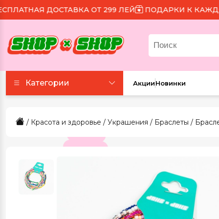
АТНАЯ ДОСТАВКА ОТ 299 ЛЕЙ
ПОДАРКИ К КАЖДОМУ 
Категории
Акции
Новинки
Аксессуары
/
Красота и здоровье
/
Украшения
/
Браслеты
/ Брасл
Все для праздника
Для еды и напитков
Игрушки и игры
Канцтовары