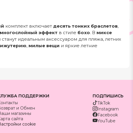
ый
комплект включает
десять тонких браслетов
,
многослойный эффект
в стиле
бохо
. В
миксе
станут идеальным аксессуаром для пляжа, летних
бижутерию
,
милые вещи
и яркие летние
СЛУЖБА ПОДДЕРЖКИ
ПОДПИШИСЬ
Контакты
TikTok
Возврат и Обмен
Instagram
Наши магазины
Facebook
арта сайта
YouTube
астройки cookie