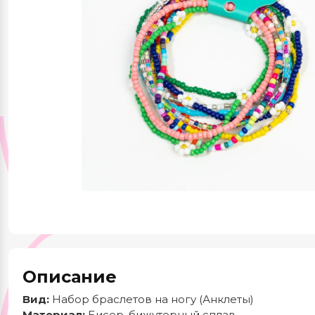
Красота и здоровье
Одежда и обувь
Тематические
подборки
Описание
Вид:
Набор браслетов на ногу (Анклеты)
Материал:
Бисер, бижутерный сплав