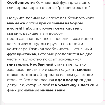
Особенности:
Компактный футляр-стакан с
глиттером, ворс в оттенке "розовое золото"
Получите полный комплект для безупречного
макияжа
с этим
прикольным набором
кистей
! Набор включает
семь кистей
с
мягким, двухцветным ворсом,
предназначенных для нанесения всех видов
косметики: от пудры и румян до теней и
консилера. Главная особенность — стильный
футляр-стакан
, который разделяется на две
части и полностью покрыт искрящимся
глиттером
.
Необычный
стакан не только
защищает кисти, но и может служить
милым
стаканом-органайзером на вашем туалетном
столике. Это прекрасная
идея подарка
для
девушек, которые любят
косметику
,
блестки
и
функциональные
милые вещи
.