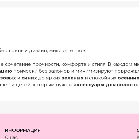
 бесшовный дизайн, микс оттенков
е сочетание прочности, комфорта и стиля! В каждом
м
ацию
прически без заломов и минимизируют поврежде
зовых
и
синих
до ярких
зеленых
и спокойных
осенни
шек и детей, которым нужны
аксессуары для волос
на
ИНФОРМАЦИЯ
О нас