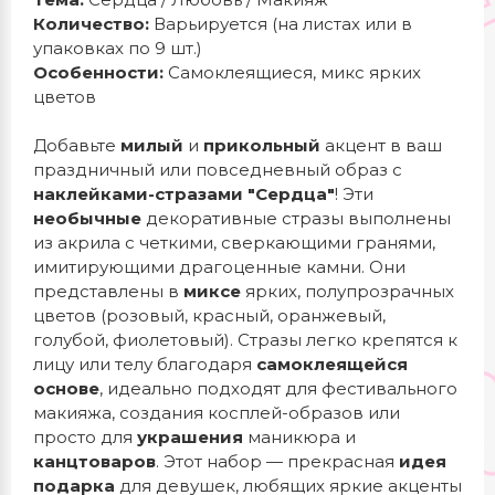
Количество:
Варьируется (на листах или в
упаковках по 9 шт.)
Особенности:
Самоклеящиеся, микс ярких
цветов
Добавьте
милый
и
прикольный
акцент в ваш
праздничный или повседневный образ с
наклейками-стразами "Сердца"
! Эти
необычные
декоративные стразы выполнены
из акрила с четкими, сверкающими гранями,
имитирующими драгоценные камни. Они
представлены в
миксе
ярких, полупрозрачных
цветов (розовый, красный, оранжевый,
голубой, фиолетовый). Стразы легко крепятся к
лицу или телу благодаря
самоклеящейся
основе
, идеально подходят для фестивального
макияжа, создания косплей-образов или
просто для
украшения
маникюра и
канцтоваров
. Этот набор — прекрасная
идея
подарка
для девушек, любящих яркие акценты