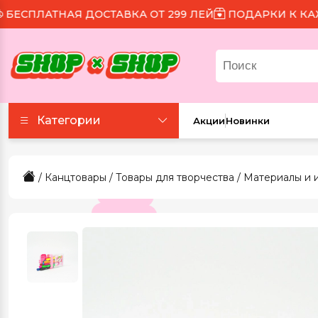
СПЛАТНАЯ ДОСТАВКА ОТ 299 ЛЕЙ
ПОДАРКИ К КАЖДО
Категории
Акции
Новинки
Аксессуары
/
Канцтовары
/
Товары для творчества
/
Материалы и 
Все для праздника
Для еды и напитков
Игрушки и игры
Канцтовары