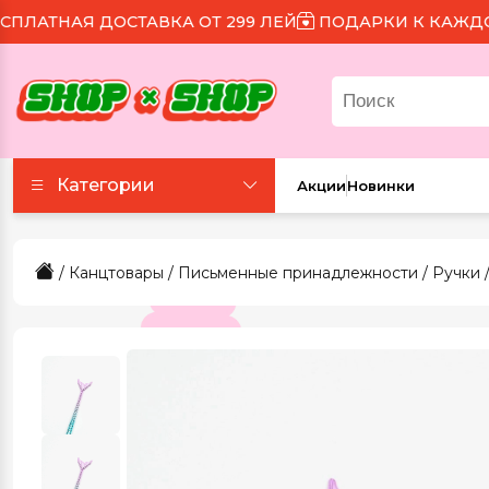
ТНАЯ ДОСТАВКА ОТ 299 ЛЕЙ
ПОДАРКИ К КАЖДОМУ 
Категории
Акции
Новинки
Аксессуары
/
Канцтовары
/
Письменные принадлежности
/
Ручки
/
Все для праздника
Для еды и напитков
Игрушки и игры
Канцтовары