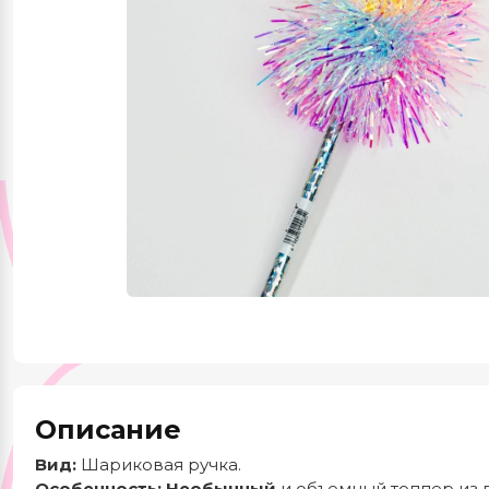
Красота и здоровье
Одежда и обувь
Тематические
подборки
Описание
Вид:
Шариковая ручка.
Особенность:
Необычный
и объемный топпер из 