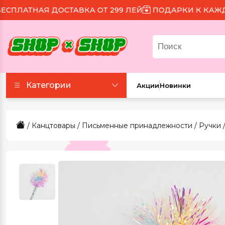
АТНАЯ ДОСТАВКА ОТ 299 ЛЕЙ
ПОДАРКИ К КАЖДОМУ
Категории
Акции
Новинки
Аксессуары
/
Канцтовары
/
Письменные принадлежности
/
Ручки
Все для праздника
Для еды и напитков
Игрушки и игры
Канцтовары