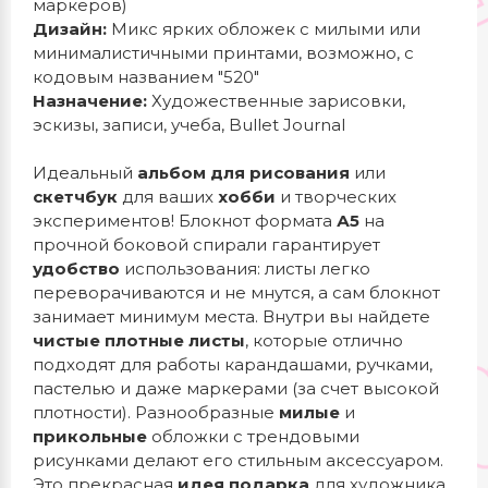
маркеров)
Дизайн:
Микс ярких обложек с милыми или
минималистичными принтами, возможно, с
кодовым названием "520"
Назначение:
Художественные зарисовки,
эскизы, записи, учеба, Bullet Journal
Идеальный
альбом для рисования
или
скетчбук
для ваших
хобби
и творческих
экспериментов! Блокнот формата
А5
на
прочной боковой спирали гарантирует
удобство
использования: листы легко
переворачиваются и не мнутся, а сам блокнот
занимает минимум места. Внутри вы найдете
чистые плотные листы
, которые отлично
подходят для работы карандашами, ручками,
пастелью и даже маркерами (за счет высокой
плотности). Разнообразные
милые
и
прикольные
обложки с трендовыми
рисунками делают его стильным аксессуаром.
Это прекрасная
идея подарка
для художника,