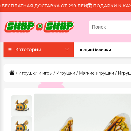
ЛАТНАЯ ДОСТАВКА ОТ 299 ЛЕЙ
ПОДАРКИ К КАЖДОМ
Категории
Акции
Новинки
Аксессуары
/
Игрушки и игры
/
Игрушки
/
Мягкие игрушки
/ Игруш
Все для праздника
Для еды и напитков
Игрушки и игры
Канцтовары