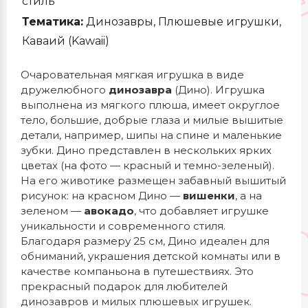
стиль
Тематика:
Динозавры, Плюшевые игрушки,
Каваий (Kawaii)
Очаровательная мягкая игрушка в виде
дружелюбного
динозавра
(Дино). Игрушка
выполнена из мягкого плюша, имеет округлое
тело, большие, добрые глаза и милые вышитые
детали, например, шипы на спине и маленькие
зубки. Дино представлен в нескольких ярких
цветах (на фото — красный и темно-зеленый).
На его животике размещен забавный вышитый
рисунок: на красном Дино —
вишенки
, а на
зеленом —
авокадо
, что добавляет игрушке
уникальности и современного стиля.
Благодаря размеру 25 см, Дино идеален для
обниманий, украшения детской комнаты или в
качестве компаньона в путешествиях. Это
прекрасный подарок для любителей
динозавров и милых плюшевых игрушек.