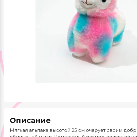
Красота и здоровье
Одежда и обувь
Тематические
подборки
Описание
Мягкая альпака высотой 25 см очарует своим доб
обниманий и игр. Компактный размер делает её уд