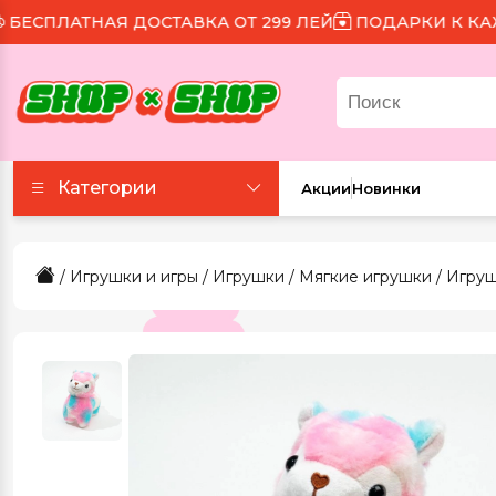
СПЛАТНАЯ ДОСТАВКА ОТ 299 ЛЕЙ
ПОДАРКИ К КАЖДО
Категории
Акции
Новинки
Аксессуары
/
Игрушки и игры
/
Игрушки
/
Мягкие игрушки
/ Игруш
Все для праздника
Для еды и напитков
Игрушки и игры
Канцтовары