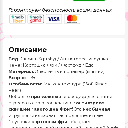
Гарантируем безопасность ваших данных
Описание
Вид:
Сквиш (Squishy) / Антистресс-игрушка
Тема:
Картошка Фри / Фастфуд / Еда
Материал:
Эластичный полимер (мягкий)
Возраст:
3+
Особенности:
Мягкая текстура ("Soft Pinch
Feel")
Добавьте
прикольный
аксессуар для снятия
стресса в свою коллекцию с
антистресс-
сквишем "Картошка Фри"
! Эта
необычная
игрушка, стилизованная под аппетитные
брусочки
картошки фри
, обладает
невероятно мягкой и приятной текстурой (
Soft