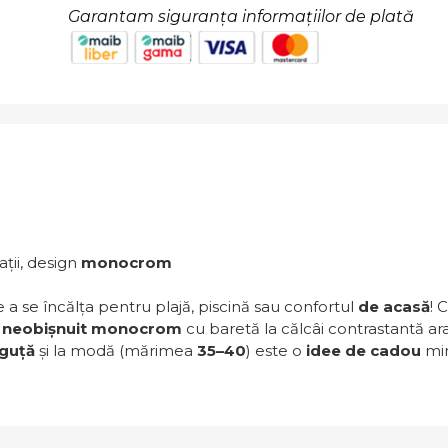
Garantam siguranța informațiilor de plată
ații, design
monocrom
a se încălța pentru plajă, piscină sau confortul
de acasă
! 
l
neobișnuit monocrom
cu baretă la călcâi contrastantă arat
guță
și la modă (mărimea
35–40
) este o
idee de cadou
min