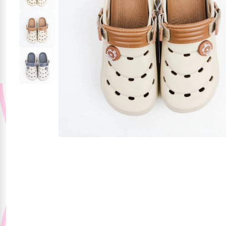
Jucării și jocuri
Papetărie
Pentru mâncare și
băutura
Produse pentru
sărbători