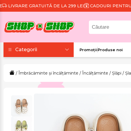
VRARE GRATUITĂ DE LA 299 LEI
CADOURI PENTRU FIE
Categorii
Promoții
Produse noi
Accesorii
/
Îmbrăcăminte și încălțăminte
/
Încălțăminte
/
Șlăpi
/ Șl
Colecții tematice
Frumusețe și sănătate
Îmbrăcăminte și
încălțăminte