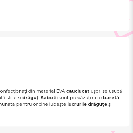
Confecționați din material EVA
cauciucat
ușor, se usucă
ă stilat și
drăguț
.
Sabotii
sunt prevăzuți cu o
baretă
unată pentru oricine iubește
lucrurile drăguțe
și