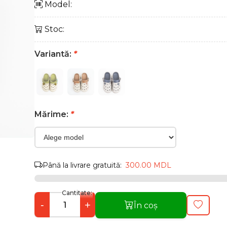
Model:
Stoc:
Variantă:
*
Mărime:
*
Până la livrare gratuită:
300.00 MDL
Cantitate:
-
+
În coș