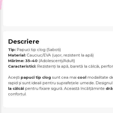
Descriere
Tip:
Papuci tip clog (Saboti)
Material:
Cauciuc/EVA (ușor, rezistent la apă)
Mărime:
35–40
(Adolescenți/Adult)
Caracteristici:
Rezistenți la apă, baretă la călcâi, perfor
Acești
papuci tip clog
sunt cea mai
cool
modalitate de 
rapid și sunt ideali pentru suprafețele umede. Designu
la călcâi
pentru fixare sigură. Această încălțăminte
dră
confortul.