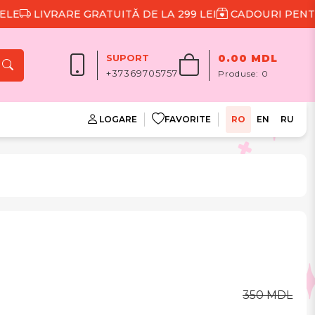
LIVRARE GRATUITĂ DE LA 299 LEI
CADOURI PENTRU F
SUPORT
0.00 MDL
+37369705757
Produse:
0
LOGARE
FAVORITE
RO
EN
RU
350 MDL