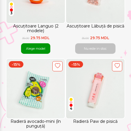
3
Ascuțitoare Languo (2
Ascuțitoare Lăbuță de pisică
modele)
29.75 MDL
29.75 MDL
35.00
35.00
Alege model
Nu este in stoc
-15%
-15%
4
Radieră avocado-mini (în
Radieră Paw de pisică
punguță)