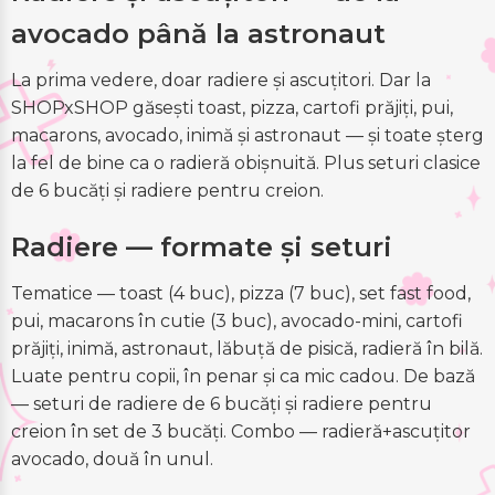
avocado până la astronaut
La prima vedere, doar radiere și ascuțitori. Dar la
SHOPxSHOP găsești toast, pizza, cartofi prăjiți, pui,
macarons, avocado, inimă și astronaut — și toate șterg
la fel de bine ca o radieră obișnuită. Plus seturi clasice
de 6 bucăți și radiere pentru creion.
Radiere — formate și seturi
Tematice — toast (4 buc), pizza (7 buc), set fast food,
pui, macarons în cutie (3 buc), avocado-mini, cartofi
prăjiți, inimă, astronaut, lăbuță de pisică, radieră în bilă.
Luate pentru copii, în penar și ca mic cadou. De bază
— seturi de radiere de 6 bucăți și radiere pentru
creion în set de 3 bucăți. Combo — radieră+ascuțitor
avocado, două în unul.