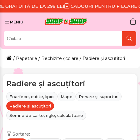
299 LEI
CADOURI PENTRU FIECARE COMANDĂ
REDUCE
MENIU
/
Papetărie
/
Rechizite școlare
/ Radiere și ascuțitori
Radiere și ascuțitori
Foarfece, cuțite, lipici
Mape
Penare și suporturi
Radiere și ascuțitori
Semne de carte, rigle, calculatoare
Sortare: