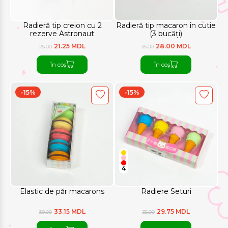
Radieră tip creion cu 2
Radieră tip macaron în cutie
rezerve Astronaut
(3 bucăți)
21.25 MDL
28.00 MDL
25.00
35.00
În coș
În coș
-15%
-15%
4
Elastic de păr macarons
Radiere Seturi
33.15 MDL
29.75 MDL
39.00
35.00