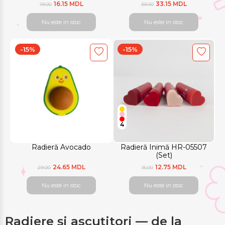
16.15 MDL
33.15 MDL
19.00
39.00
Nu este in stoc
Nu este in stoc
-15%
-15%
4
Radieră Avocado
Radieră Inimă HR-05507
(Set)
24.65 MDL
12.75 MDL
29.00
15.00
Nu este in stoc
Nu este in stoc
Radiere și ascuțitori — de la