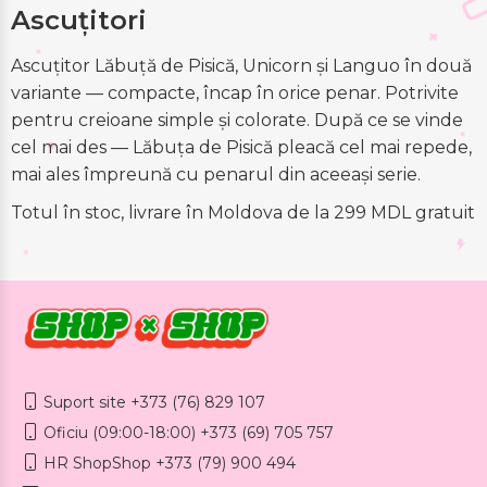
Ascuțitori
Ascuțitor Lăbuță de Pisică, Unicorn și Languo în două
variante — compacte, încap în orice penar. Potrivite
pentru creioane simple și colorate. După ce se vinde
cel mai des — Lăbuța de Pisică pleacă cel mai repede,
mai ales împreună cu penarul din aceeași serie.
Totul în stoc, livrare în Moldova de la 299 MDL gratuit
Suport site +373 (76) 829 107
Oficiu (09:00-18:00) +373 (69) 705 757
HR ShopShop +373 (79) 900 494