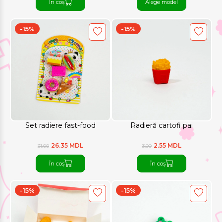
În coș
Alege model
-15%
-15%
Set radiere fast-food
Radieră cartofi pai
26.35 MDL
2.55 MDL
31.00
3.00
În coș
În coș
-15%
-15%