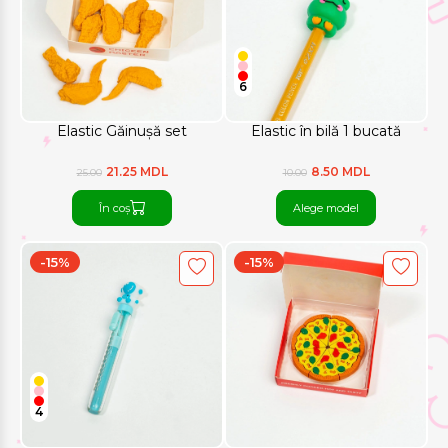
6
Elastic Găinușă set
Elastic în bilă 1 bucată
21.25 MDL
8.50 MDL
25.00
10.00
În coș
Alege model
-15%
-15%
4