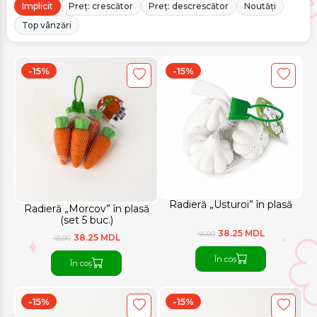
Implicit
Preț: crescător
Preț: descrescător
Noutăți
Top vânzări
-15%
-15%
Radieră „Usturoi” în plasă
Radieră „Morcov” în plasă
(set 5 buc.)
38.25 MDL
45.00
38.25 MDL
45.00
În coș
În coș
-15%
-15%