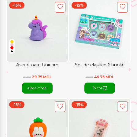
-15%
-15%
4
Ascuțitoare Unicorn
Set de elastice 6 bucăți
29.75 MDL
46.75 MDL
35.00
55.00
Alege model
În coș
-15%
-15%