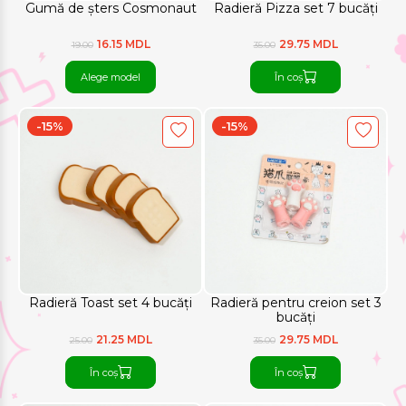
Gumă de șters Cosmonaut
Radieră Pizza set 7 bucăți
16.15 MDL
29.75 MDL
19.00
35.00
Alege model
În coș
-15%
-15%
Radieră Toast set 4 bucăți
Radieră pentru creion set 3
bucăți
21.25 MDL
29.75 MDL
25.00
35.00
În coș
În coș