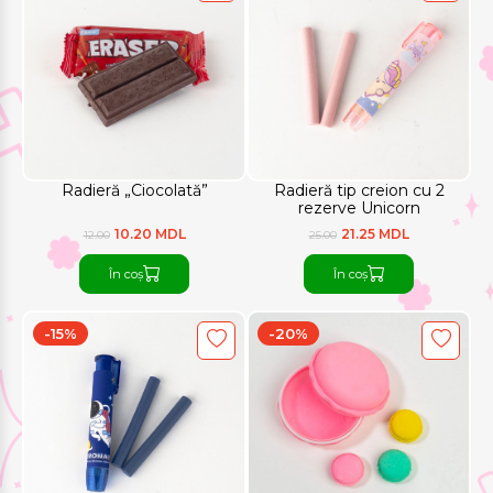
Radieră „Ciocolată”
Radieră tip creion cu 2
rezerve Unicorn
10.20 MDL
21.25 MDL
12.00
25.00
În coș
În coș
-15%
-20%