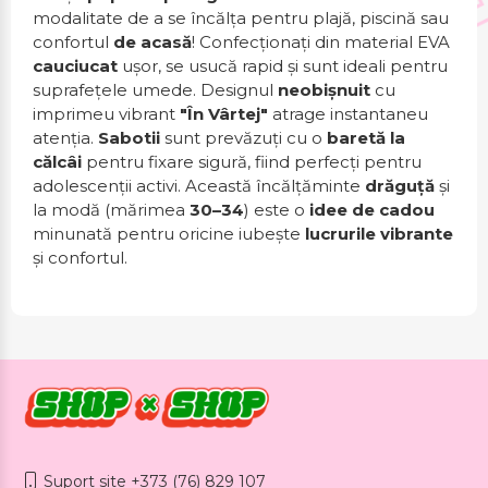
modalitate de a se încălța pentru plajă, piscină sau
confortul
de acasă
! Confecționați din material EVA
cauciucat
ușor, se usucă rapid și sunt ideali pentru
suprafețele umede. Designul
neobișnuit
cu
imprimeu vibrant
"În Vârtej"
atrage instantaneu
atenția.
Sabotii
sunt prevăzuți cu o
baretă la
călcâi
pentru fixare sigură, fiind perfecți pentru
adolescenții activi. Această încălțăminte
drăguță
și
la modă (mărimea
30–34
) este o
idee de cadou
minunată pentru oricine iubește
lucrurile vibrante
și confortul.
Suport site +373 (76) 829 107