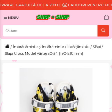
UITĂ DE LA 299 LEI
CADOURI PENTRU FIECARE COMA
MENIU
/
Îmbrăcăminte și încălțăminte
/
Încălțăminte
/
Șlăpi
/
Șlapi Crocs Model Vârtej 30-34 (190-210 mm)