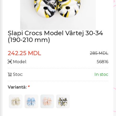
Șlapi Crocs Model Vârtej 30-34
(190-210 mm)
242.25 MDL
285 MDL
Model:
56816
Stoc:
In stoc
Variantă:
*