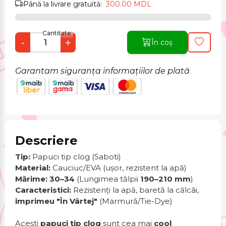
Până la livrare gratuită:
300.00 MDL
Cantitate:
-
+
În coș
Garantam siguranța informațiilor de plată
Descriere
Tip:
Papuci tip clog (Saboti)
Material:
Cauciuc/EVA (ușor, rezistent la apă)
Mărime:
30–34
(Lungimea tălpii
190–210 mm
)
Caracteristici:
Rezistenți la apă, baretă la călcâi,
imprimeu "În Vârtej"
(Marmură/Tie-Dye)
Acești
papuci tip clog
sunt cea mai
cool