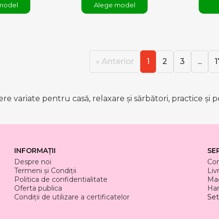
model
Alege model
« Anterior
1
2
3
...
1
e variate pentru casă, relaxare și sărbători, practice și 
INFORMAȚII
SE
Despre noi
Co
Termeni și Condiții
Liv
Politica de confidentialitate
Mag
Oferta publica
Har
Condiții de utilizare a certificatelor
Set