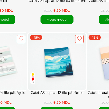
xibil
Caiet A5 capsat 12 file cu două linii
Caiet A5 cap
.80 MDL
8.50 MDL
10.00
38.0
model
Alege model
Al
-15%
-15%
12
4 file pătrățele
Caiet A5 capsat 12 file pătrățele
Caiet Literat
.90 MDL
8.50 MDL
10.00
20.0