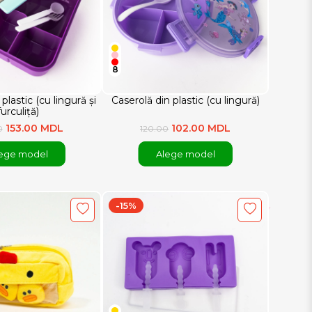
8
plastic (cu lingură și
Caserolă din plastic (cu lingură)
furculiță)
153.00 MDL
102.00 MDL
0
120.00
ege model
Alege model
-15%