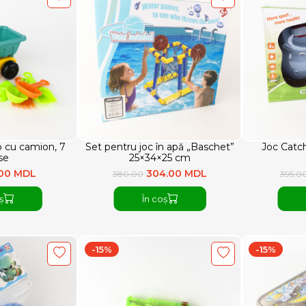
p cu camion, 7
Set pentru joc în apă „Baschet”
Joc Catc
se
25×34×25 cm
.00 MDL
304.00 MDL
380.00
395.0
ș
În coș
-15%
-15%