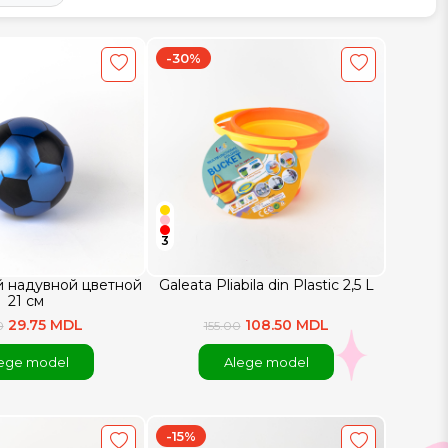
-30%
3
й надувной цветной
Galeata Pliabila din Plastic 2,5 L
21 см
29.75 MDL
108.50 MDL
0
155.00
ege model
Alege model
-15%