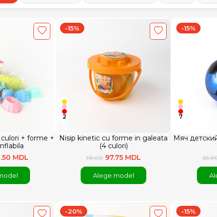
-15%
-15%
2
7
6 culori + forme +
Nisip kinetic cu forme in galeata
Мяч детски
nflabila
(4 culori)
1.50 MDL
97.75 MDL
115.00
35.0
model
Alege model
Al
-20%
-15%