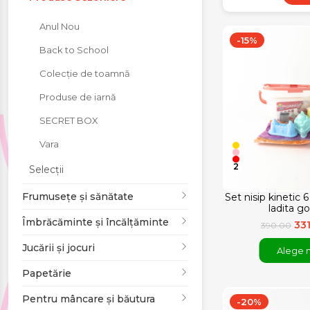
Jucării și jocuri
Anul Nou
-15%
Back to School
Papetărie
Colecție de toamnă
Pentru mâncare și
Produse de iarnă
băutura
SECRET BOX
Vara
Produse pentru
2
Selecții
sărbători
Frumusețe și sănătate
Set nisip kinetic 
ladita go
Îmbrăcăminte și încălțăminte
33
390.00
Jucării și jocuri
Alege 
Papetărie
Pentru mâncare și băutura
-20%