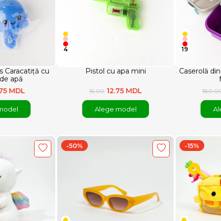
4
19
s Caracatiță cu
Pistol cu apa mini
Caserolă din 
 de apă
.75 MDL
12.75 MDL
15.00
180.0
model
Alege model
Al
-50%
-15%