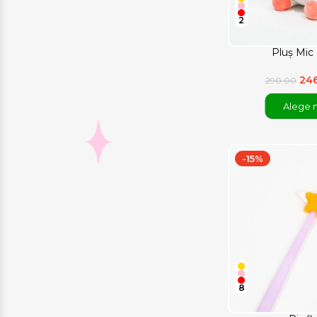
2
Pluș Mic
24
290.00
Alege 
-15%
8