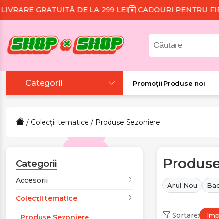
ITĂ DE LA 299 LEI
CADOURI PENTRU FIECARE COMAN
Categorii
Promoții
Produse noi
Accesorii
/
Colecții tematice
/ Produse Sezoniere
Colecții tematice
Produse
Frumusețe și sănătate
Categorii
Accesorii
Anul Nou
Bac
Îmbrăcăminte și
Colecții tematice
încălțăminte
Sortare:
Impl
Produse Sezoniere