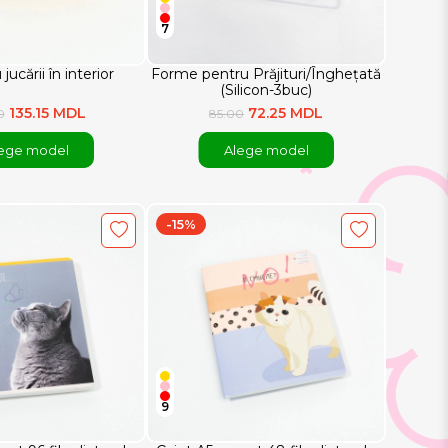
7
jucării în interior
Forme pentru Prăjituri/Înghețată
(Silicon-3buc)
135.15 MDL
72.25 MDL
0
85.00
ege model
Alege model
-15%
9