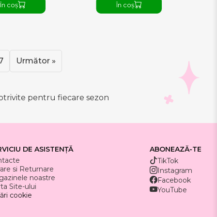
În coș
În coș
7
Următor »
potrivite pentru fiecare sezon
RVICIU DE ASISTENȚĂ
ABONEAZĂ-TE
ntacte
TikTok
rare si Returnare
Instagram
azinele noastre
Facebook
ta Site-ului
YouTube
ări cookie