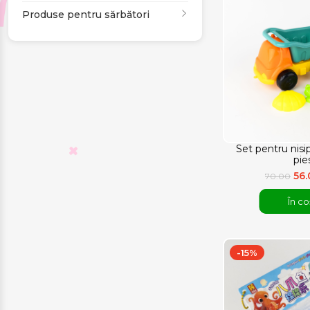
Produse pentru sărbători
Set pentru nisi
pie
56
70.00
În co
-15%