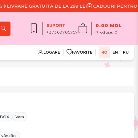
TUITĂ DE LA 299 LEI
CADOURI PENTRU FIECARE COM
SUPORT
0.00 MDL
+37369705757
Produse:
0
LOGARE
FAVORITE
RO
EN
RU
 BOX
Vara
 vânzări