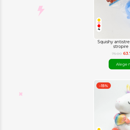
4
Squishy antistre
stropire
63
75.00
Alege 
-15%