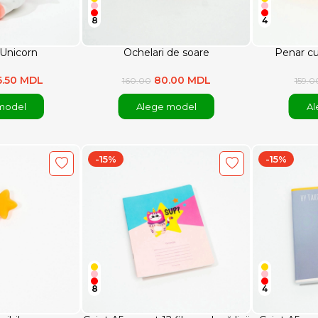
8
4
 Unicorn
Ochelari de soare
Penar cu 
6.50 MDL
80.00 MDL
160.00
159.0
model
Alege model
Al
-15%
-15%
8
4