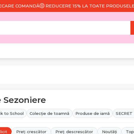
DĂ
REDUCERE 15% LA TOATE PRODUSELE
LIVRARE GRA
 Sezoniere
k to School
Colecție de toamnă
Produse de iarnă
SECRET
icit
Preț: crescător
Preț: descrescător
Noutăți
Top