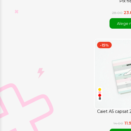
Pix fle
23
28.00
Alege 
-15%
8
Caiet A5 capsat 2
11
14.00