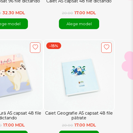
sat 96 file dictando
Caiet A5 capsat 48 file dictando
32.30 MDL
17.00 MDL
0
20.00
ege model
Alege model
-15%
ură A5 capsat 48 file
Caiet Geografie A5 capsat 48 file
dictando
pătrate
17.00 MDL
17.00 MDL
0
20.00