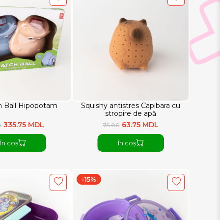
h Ball Hipopotam
Squishy antistres Capibara cu
stropire de apă
335.75 MDL
63.75 MDL
0
75.00
În coș
În coș
-15%