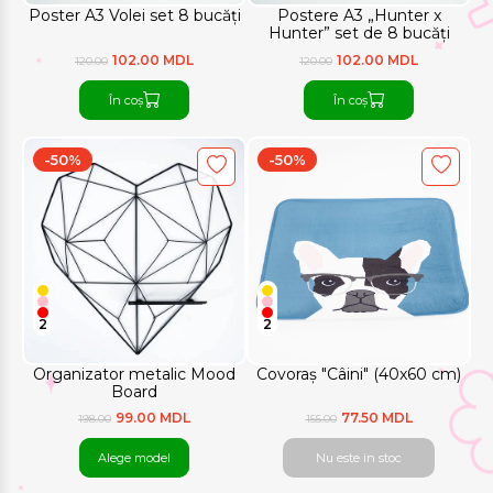
Poster A3 Volei set 8 bucăți
Postere A3 „Hunter x
Hunter” set de 8 bucăți
102.00 MDL
102.00 MDL
120.00
120.00
În coș
În coș
-50%
-50%
2
2
Organizator metalic Mood
Covoraș "Câini" (40x60 cm)
Board
99.00 MDL
77.50 MDL
198.00
155.00
Alege model
Nu este in stoc