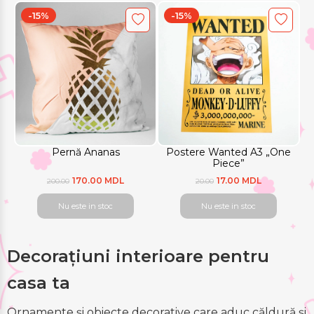
-15%
-15%
Pernă Ananas
Postere Wanted A3 „One
Piece”
170.00 MDL
17.00 MDL
200.00
20.00
Nu este in stoc
Nu este in stoc
Decorațiuni interioare pentru
casa ta
Ornamente și obiecte decorative care aduc căldură și