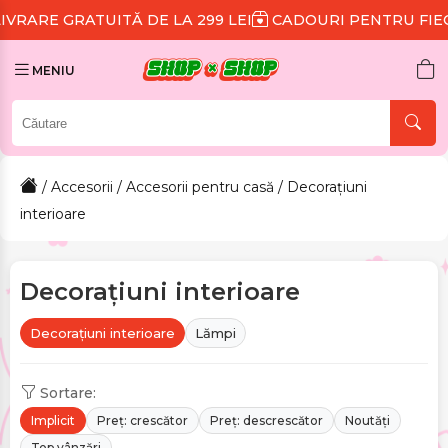
TĂ DE LA 299 LEI
CADOURI PENTRU FIECARE COMAND
MENIU
/
Accesorii
/
Accesorii pentru casă
/ Decorațiuni
interioare
Decorațiuni interioare
Decorațiuni interioare
Lămpi
Sortare:
Implicit
Preț: crescător
Preț: descrescător
Noutăți
Top vânzări