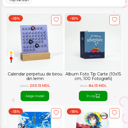
-15%
-15%
3
Calendar perpetuu de birou
Album Foto Tip Carte (10x15
din lemn
cm, 100 Fotografii)
203.15 MDL
84.15 MDL
239.00
99.00
Alege model
În coș
-15%
-15%