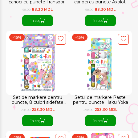
carioci cu puncte Transport
carioci cu puncte Axolotl
Haku Yoka
Haku Yoka
83.30 MDL
83.30 MDL
98.00
98.00
În coș
În coș
-15%
-15%
Set de markere pentru
Setul de markere Pastel
puncte, 8 culori sidefate
pentru puncte Haku Yoka
Haku Yoka
253.30 MDL
253.30 MDL
298.00
298.00
În coș
În coș
-15%
-15%