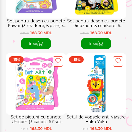
Set pentru desen cu puncte
Set pentru desen cu puncte
Kawaii (3 markere, 6 planșe)
Dinozauri (3 markere, 6
Haku Yoka
planșe) Haku Yoka
168.30 MDL
168.30 MDL
198.00
198.00
În coș
În coș
-15%
-15%
Set de pictură cu puncte
Setul de vopsele anti-vărsare
Unicorn (3 carioci, 6 fișe)
Haku Yoka
Haku Yoka
168.30 MDL
168.30 MDL
198.00
198.00