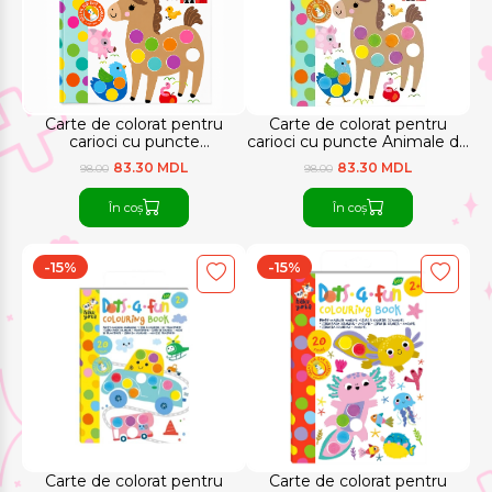
Carte de colorat pentru
Carte de colorat pentru
carioci cu puncte
carioci cu puncte Animale de
Sărbătoarea bunătăților Haku
la fermă Haku Yoka
83.30 MDL
83.30 MDL
98.00
98.00
Yoka
În coș
În coș
-15%
-15%
Carte de colorat pentru
Carte de colorat pentru