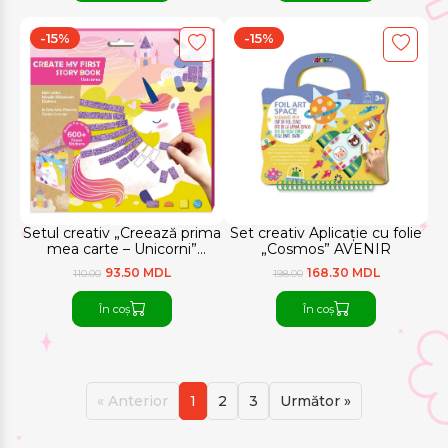
-15%
-15%
Setul creativ „Creează prima
Set creativ Aplicație cu folie
mea carte – Unicorni”
„Cosmos” AVENIR
AVENIR
93.50 MDL
168.30 MDL
110.00
198.00
În coș
În coș
« Anterior
1
2
3
Următor »