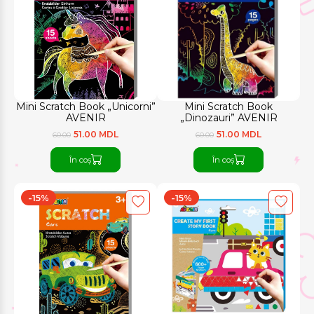
Mini Scratch Book „Unicorni”
Mini Scratch Book
AVENIR
„Dinozauri” AVENIR
51.00 MDL
51.00 MDL
60.00
60.00
În coș
În coș
-15%
-15%