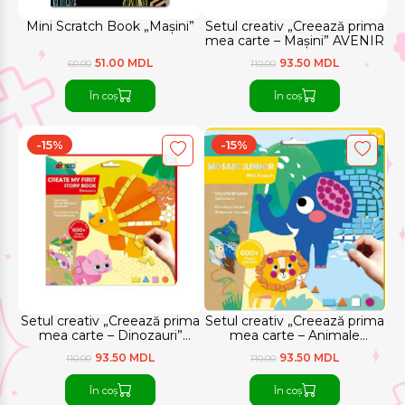
Mini Scratch Book „Mașini”
Setul creativ „Creează prima
mea carte – Mașini” AVENIR
51.00 MDL
93.50 MDL
60.00
110.00
În coș
În coș
-15%
-15%
Setul creativ „Creează prima
Setul creativ „Creează prima
mea carte – Dinozauri”
mea carte – Animale
AVENIR
sălbatice” AVENIR
93.50 MDL
93.50 MDL
110.00
110.00
În coș
În coș