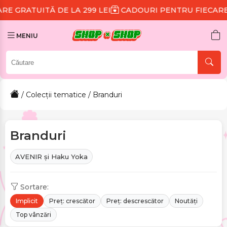
 LA 299 LEI
CADOURI PENTRU FIECARE COMANDĂ
R
MENIU
/
Colecții tematice
/ Branduri
Branduri
AVENIR și Haku Yoka
Sortare:
Implicit
Preț: crescător
Preț: descrescător
Noutăți
Top vânzări