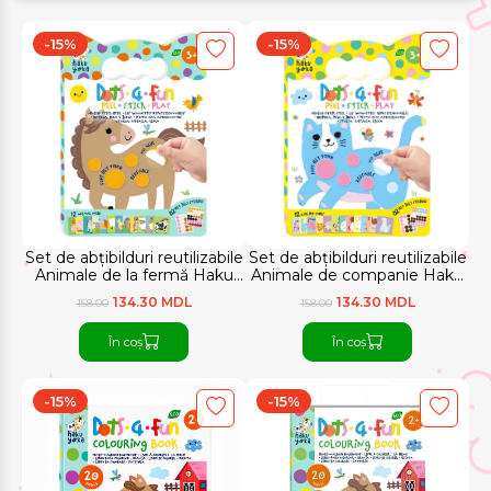
-15%
-15%
Set de abțibilduri reutilizabile
Set de abțibilduri reutilizabile
Animale de la fermă Haku
Animale de companie Haku
Yoka
Yoka
134.30 MDL
134.30 MDL
158.00
158.00
În coș
În coș
-15%
-15%