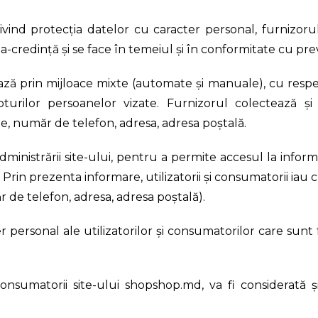
ivind protecția datelor cu caracter personal, furnizoru
credință și se face în temeiul și în conformitate cu pre
ză prin mijloace mixte (automate și manuale), cu respect
repturilor persoanelor vizate. Furnizorul colectează 
 număr de telefon, adresa, adresa poștală.
dministrării site-ului, pentru a permite accesul la inform
Prin prezenta informare, utilizatorii și consumatorii iau cu
de telefon, adresa, adresa poștală).
 personal ale utilizatorilor și consumatorilor care sunt f
consumatorii site-ului
shopshop.md
, va fi considerată