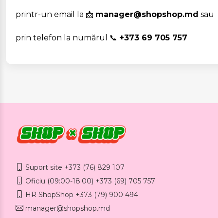
printr-un email la 📩
manager@shopshop.md
sau
prin telefon la numărul 📞
+373 69 705 757
Suport site +373 (76) 829 107
Oficiu (09:00-18:00) +373 (69) 705 757
HR ShopShop +373 (79) 900 494
manager@shopshop.md