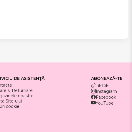
RVICIU DE ASISTENȚĂ
ABONEAZĂ-TE
ntacte
TikTok
rare si Returnare
Instagram
azinele noastre
Facebook
ta Site-ului
YouTube
ări cookie