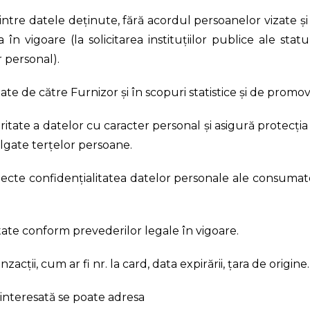
intre datele deținute, fără acordul persoanelor vizate ș
 în vigoare (la solicitarea instituțiilor publice ale sta
 personal).
zate de către Furnizor și în scopuri statistice și de promov
uritate a datelor cu caracter personal și asigură protecți
vulgate terțelor persoane.
especte confidențialitatea datelor personale ale consumat
tate conform prevederilor legale în vigoare.
acții, cum ar fi nr. la card, data expirării, țara de origine.
 interesată se poate adresa