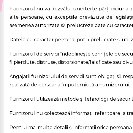
Furnizorul nu va dezvălui unei terțe părți niciuna d
alte persoane, cu excepțiile prevăzute de legislația
asemenea autorizate să prelucreze date cu caracter
Datele cu caracter personal pot fi prelucrate și utili
Furnizorul de servicii îndeplinește cerințele de sec
fi pierdute, distruse, distorsionate/falsificate sau di
Angajații furnizorului de servicii sunt obligați să r
realizată de persoana împuternicită a Furnizorului.
Furnizorul utilizează metode și tehnologii de securi
Furnizorul nu colectează informații referitoare la tranz
Pentru mai multe detalii și informații orice persoană