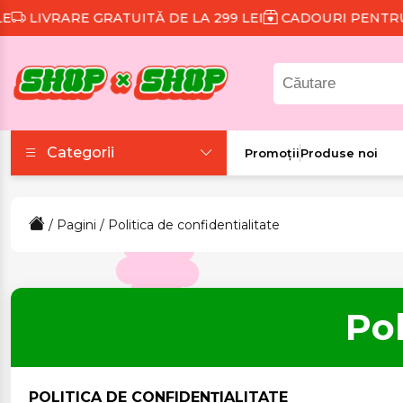
IVRARE GRATUITĂ DE LA 299 LEI
CADOURI PENTRU FIE
Categorii
Promoții
Produse noi
Accesorii
/
Pagini
/ Politica de confidentialitate
Colecții tematice
Frumusețe și sănătate
Pol
Îmbrăcăminte și
încălțăminte
POLITICA DE CONFIDENȚIALITATE