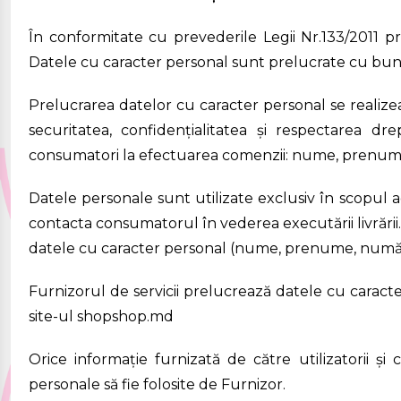
Jucării și jocuri
În conformitate cu prevederile Legii Nr.133/2011 pr
Datele cu caracter personal sunt prelucrate cu buna-
Papetărie
Prelucrarea datelor cu caracter personal se realizea
Pentru mâncare și
securitatea, confidențialitatea și respectarea d
băutura
consumatori la efectuarea comenzii: nume, prenume,
Produse pentru
Datele personale sunt utilizate exclusiv în scopul a
contacta consumatorul în vederea executării livrării. 
sărbători
datele cu caracter personal (nume, prenume, număr 
Furnizorul de servicii prelucrează datele cu caracter
site-ul
shopshop.md
Orice informație furnizată de către utilizatorii și 
personale să fie folosite de Furnizor.