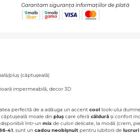
Garantam siguranța informațiilor de plată
ială/pluș (căptușeală)
rioară impermeabilă, decor 3D
atea perfectă de a adăuga un accent
cool
look-ului dumn
o căptușeală moale din
pluș
care oferă
căldură
și confort in
disponibili într-un
mix
de culori delicate, la modă (crem, piers
36-41
, sunt un
cadou neobișnuit
pentru iubitorii de
lucrur