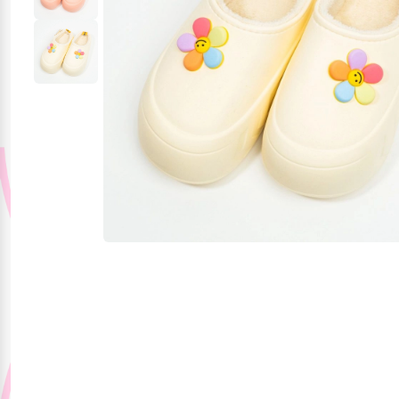
Jucării și jocuri
Papetărie
Pentru mâncare și
băutura
Produse pentru
sărbători