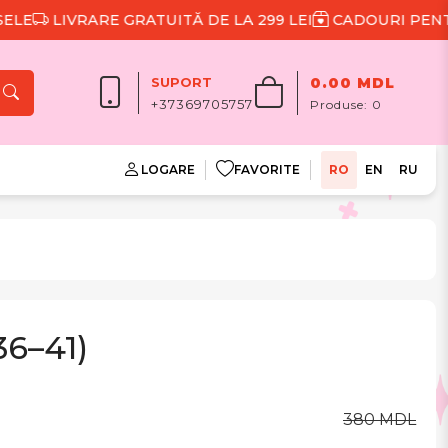
LIVRARE GRATUITĂ DE LA 299 LEI
CADOURI PENTRU F
SUPORT
0.00 MDL
+37369705757
Produse:
0
LOGARE
FAVORITE
RO
EN
RU
36–41)
380 MDL