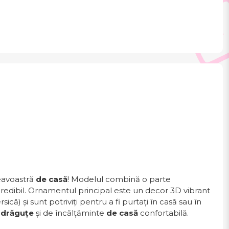
eavoastră
de casă
! Modelul combină o parte
credibil. Ornamentul principal este un decor 3D vibrant
ică) și sunt potriviți pentru a fi purtați în casă sau în
i drăguțe
și de încălțăminte
de casă
confortabilă.