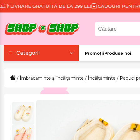
VRARE GRATUITĂ DE LA 299 LEI
CADOURI PENTRU FIE
Categorii
Promoții
Produse noi
Accesorii
/
Îmbrăcăminte și încălțăminte
/
Încălțăminte
/
Papuci p
Colecții tematice
Frumusețe și sănătate
Îmbrăcăminte și
încălțăminte