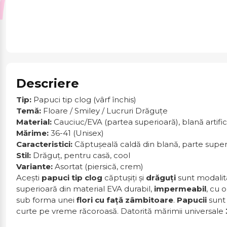
Descriere
Tip:
Papuci tip clog (vârf închis)
Temă:
Floare / Smiley / Lucruri Drăguțe
Material:
Cauciuc/EVA (partea superioară), blană artific
Mărime:
36-41 (Unisex)
Caracteristici:
Căptușeală caldă din blană, parte supe
Stil:
Drăguț, pentru casă, cool
Variante:
Asortat (piersică, crem)
Acești
papuci tip clog
căptușiți și
drăguți
sunt modalit
superioară din material EVA durabil,
impermeabil
, cu 
sub forma unei
flori cu față zâmbitoare
.
Papucii
sunt 
curte pe vreme răcoroasă. Datorită mărimii universale