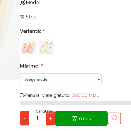
Model:
Stoc:
Variantă:
*
Mărime:
*
Până la livrare gratuită:
300.00 MDL
Cantitate:
-
+
În coș