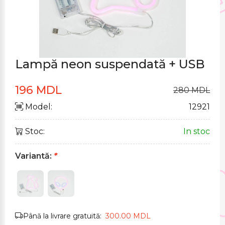
Lampă neon suspendată + USB
196 MDL
280 MDL
Model:
12921
Stoc:
In stoc
Variantă:
*
Până la livrare gratuită:
300.00 MDL