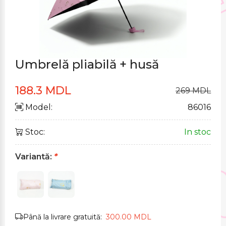
Umbrelă pliabilă + husă
188.3 MDL
269 MDL
Model:
86016
Stoc:
In stoc
Variantă:
*
Până la livrare gratuită:
300.00 MDL