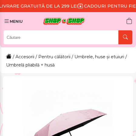
UITĂ DE LA 299 LEI
CADOURI PENTRU FIECARE COMA
MENIU
/
Accesorii
/
Pentru călătorii
/
Umbrele, huse și etuiuri
/
Umbrelă pliabilă + husă