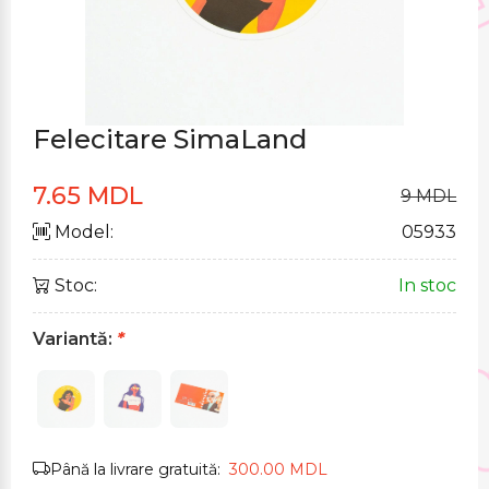
Felecitare SimaLand
7.65 MDL
9 MDL
Model:
05933
Stoc:
In stoc
Variantă:
*
Până la livrare gratuită:
300.00 MDL