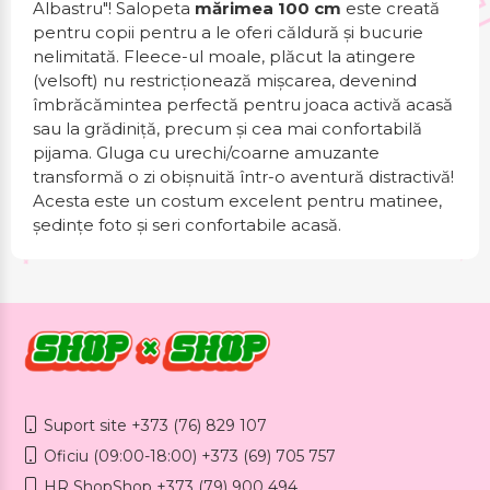
Albastru"! Salopeta
mărimea 100 cm
este creată
pentru copii pentru a le oferi căldură și bucurie
nelimitată. Fleece-ul moale, plăcut la atingere
(velsoft) nu restricționează mișcarea, devenind
îmbrăcămintea perfectă pentru joaca activă acasă
sau la grădiniță, precum și cea mai confortabilă
pijama. Gluga cu urechi/coarne amuzante
transformă o zi obișnuită într-o aventură distractivă!
Acesta este un costum excelent pentru matinee,
ședințe foto și seri confortabile acasă.
Suport site +373 (76) 829 107
Oficiu (09:00-18:00) +373 (69) 705 757
HR ShopShop +373 (79) 900 494