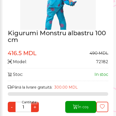
Kigurumi Monstru albastru 100
cm
416.5 MDL
490 MDL
Model:
72182
Stoc:
In stoc
Până la livrare gratuită:
300.00 MDL
Cantitate:
-
+
În coș