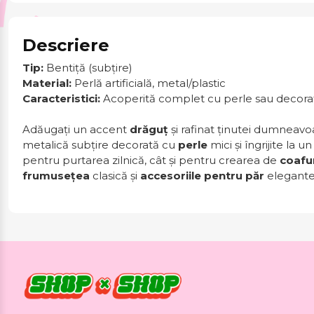
Descriere
Tip:
Bentiță (subțire)
Material:
Perlă artificială, metal/plastic
Caracteristici:
Acoperită complet cu perle sau decorat
Adăugați un accent
drăguț
și rafinat ținutei dumneavo
metalică subțire decorată cu
perle
mici și îngrijite la 
pentru purtarea zilnică, cât și pentru crearea de
coafur
frumusețea
clasică și
accesoriile pentru păr
elegante