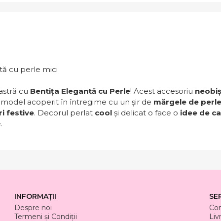
ă cu perle mici
astră cu
Bentița Elegantă cu Perle
! Acest accesoriu
neobiș
un model acoperit în întregime cu un șir de
mărgele de perl
i festive
. Decorul perlat
cool
și delicat o face o
idee de c
.
INFORMAȚII
SE
Despre noi
Co
Termeni și Condiții
Liv