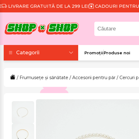
VRARE GRATUITĂ DE LA 299 LEI
CADOURI PENTRU FIE
Categorii
Promoții
Produse noi
Accesorii
/
Frumusețe și sănătate
/
Accesorii pentru păr
/
Cercuri p
Colecții tematice
Frumusețe și sănătate
Îmbrăcăminte și
încălțăminte