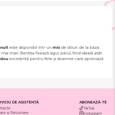
nuit
este disponibil într-un
mix
de stiluri: de la baza
e
mai mari. Bentița fixează sigur părul, fiind ideală atât
adou
excelentă pentru fete și doamne care apreciază
RVICIU DE ASISTENȚĂ
ABONEAZĂ-TE
ntacte
TikTok
rare si Returnare
Instagram