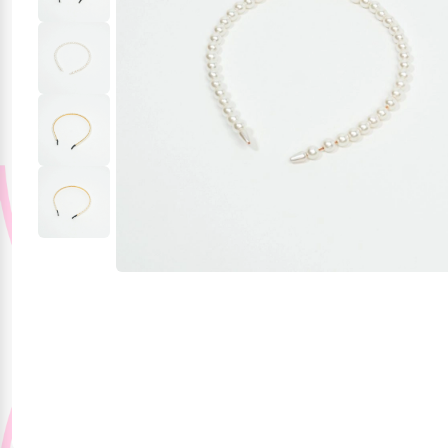
Jucării și jocuri
Papetărie
Pentru mâncare și
băutura
Produse pentru
sărbători