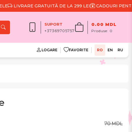
LIVRARE GRATUITĂ DE LA 299 LEI
CADOURI PENTRU F
SUPORT
0.00 MDL
+37369705757
Produse:
0
LOGARE
FAVORITE
RO
EN
RU
e
70 MDL