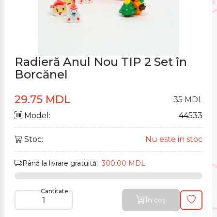
Radieră Anul Nou TIP 2 Set în
Borcănel
29.75 MDL
35 MDL
Model:
44533
Stoc:
Nu este in stoc
Până la livrare gratuită:
300.00 MDL
Cantitate:
În coș