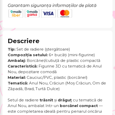
Garantam siguranța informațiilor de plată
Descriere
Tip:
Set de radiere (ștergătoare)
Compoziția setului:
6+ bucăți (mini-figurine)
Ambalaj:
Borcănel/cutiuță de plastic compactă
Caracteristică:
Figurine 3D cu tematică de Anul
Nou, depozitare comodă
Material:
Cauciuc/PVC, plastic (borcănel)
Tematică:
Anul Nou, Crăciun (Moș Crăciun, Om de
Zăpadă, Brad, Turtă Dulce)
Setul de radiere
trăsnit
și
drăguț
cu tematică de
Anul Nou, ambalat într-un
borcănel compact
—
este completarea ideală pentru penarul oricărui