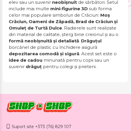
elev sau un suvenir
neobișnuit
de sărbători. Setul
include mai multe
mini-figurine 3D
sub forma
celor mai populare simboluri de Crăciun:
Moș
Crăciun, Oameni de Zăpadă, Brad de Crăciun și
Omuleț de Turtă Dulce
. Radierele sunt realizate
din material de calitate, șterg bine creionul și au o
formă neobișnuită și detaliată
.
Drăguțul
borcănel de plastic cu închidere asigură
depozitarea comodă și sigură
. Acest set este o
idee de cadou
minunată pentru copii sau un
suvenir
drăguț
pentru colegi și prieteni.
Suport site +373 (76) 829 107