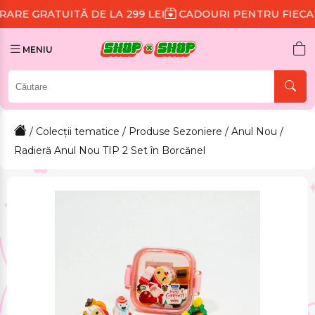
TĂ DE LA 299 LEI
CADOURI PENTRU FIECARE COMAND
MENIU
/
Colecții tematice
/
Produse Sezoniere
/
Anul Nou
/
Radieră Anul Nou TIP 2 Set în Borcănel