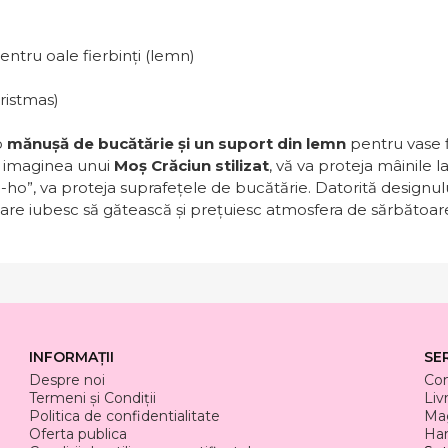
entru oale fierbinți (lemn)
ristmas)
o
mănușă de bucătărie și un suport din lemn
pentru vase f
i imaginea unui
Moș Crăciun stilizat
, vă va proteja mâinile 
-ho”, va proteja suprafețele de bucătărie. Datorită designul
care iubesc să gătească și prețuiesc atmosfera de sărbătoar
INFORMAȚII
SE
Despre noi
Co
Termeni și Condiții
Liv
Politica de confidentialitate
Mag
Oferta publica
Har