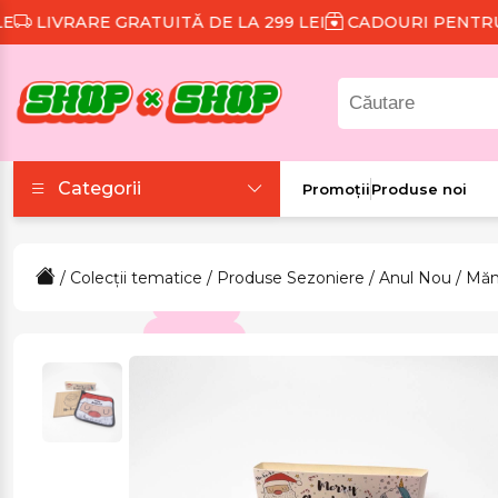
IVRARE GRATUITĂ DE LA 299 LEI
CADOURI PENTRU FIE
Categorii
Promoții
Produse noi
Accesorii
/
Colecții tematice
/
Produse Sezoniere
/
Anul Nou
/ Măn
Colecții tematice
Frumusețe și sănătate
Îmbrăcăminte și
încălțăminte