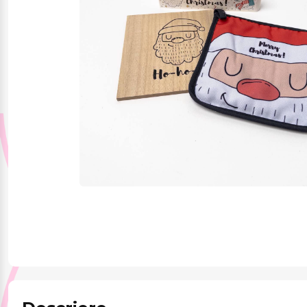
Jucării și jocuri
Papetărie
Pentru mâncare și
băutura
Produse pentru
sărbători