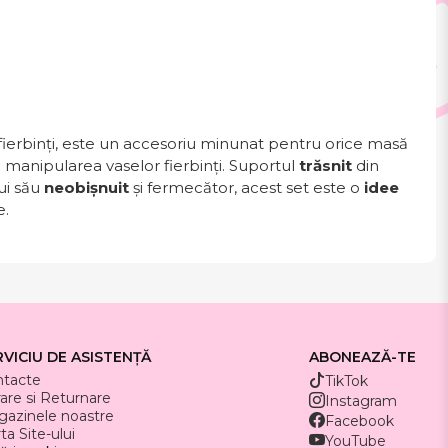
ierbinți, este un accesoriu minunat pentru orice masă
la manipularea vaselor fierbinți. Suportul
trăsnit
din
ui său
neobișnuit
și fermecător, acest set este o
idee
e.
RVICIU DE ASISTENȚĂ
ABONEAZĂ-TE
ntacte
TikTok
rare si Returnare
Instagram
azinele noastre
Facebook
ta Site-ului
YouTube