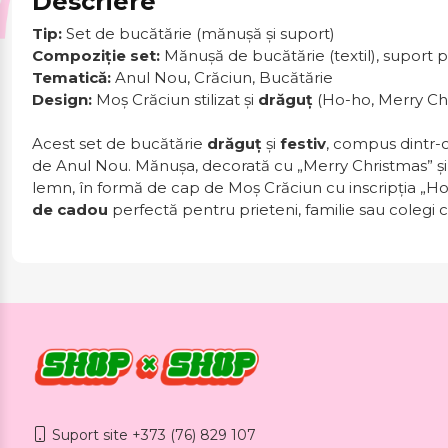
Descriere
Tip:
Set de bucătărie (mănușă și suport)
Compoziție set:
Mănușă de bucătărie (textil), suport p
Tematică:
Anul Nou, Crăciun, Bucătărie
Design:
Moș Crăciun stilizat și
drăguț
(Ho-ho, Merry Ch
Acest set de bucătărie
drăguț
și
festiv
, compus dintr-
de Anul Nou. Mănușa, decorată cu „Merry Christmas” ș
lemn, în formă de cap de Moș Crăciun cu inscripția „Ho
de cadou
perfectă pentru prieteni, familie sau colegi 
Suport site +373 (76) 829 107