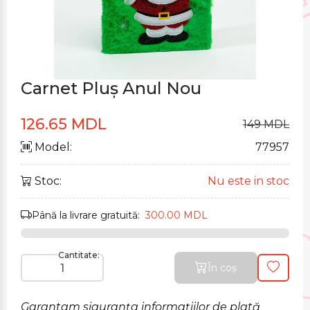
Carnet Pluș Anul Nou
126.65 MDL
149 MDL
Model:
77957
Stoc:
Nu este in stoc
Până la livrare gratuită:
300.00 MDL
Cantitate:
În coș
Garantam siguranța informațiilor de plată