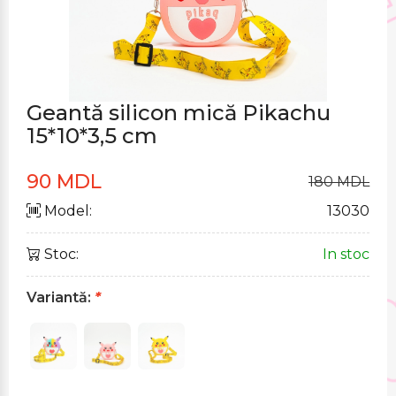
Geantă silicon mică Pikachu
15*10*3,5 cm
90 MDL
180 MDL
Model:
13030
Stoc:
In stoc
Variantă:
*