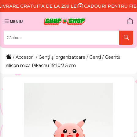
UITĂ DE LA 299 LEI
CADOURI PENTRU FIECARE COMA
MENIU
/
Accesorii
/
Genți și organizatoare
/
Genți
/ Geantă
silicon mică Pikachu 15*10*3,5 cm