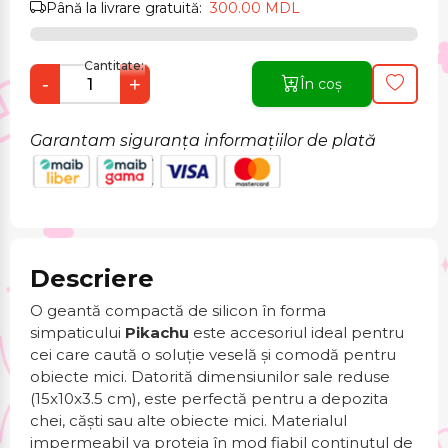
Până la livrare gratuită:
300.00 MDL
Cantitate:
-
+
În coș
Garantam siguranța informațiilor de plată
Descriere
O geantă compactă de silicon în forma
simpaticului
Pikachu
este accesoriul ideal pentru
cei care caută o soluție veselă și comodă pentru
obiecte mici. Datorită dimensiunilor sale reduse
(15x10x3.5 cm), este perfectă pentru a depozita
chei, căști sau alte obiecte mici. Materialul
impermeabil va proteja în mod fiabil conținutul de