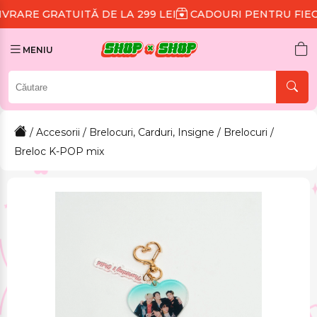
ITĂ DE LA 299 LEI
CADOURI PENTRU FIECARE COMAN
MENIU
/
Accesorii
/
Brelocuri, Carduri, Insigne
/
Brelocuri
/
Breloc K-POP mix