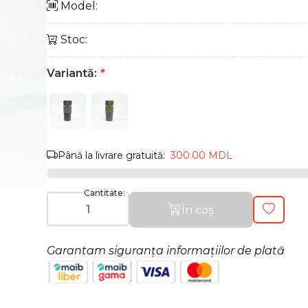
Model:
Stoc:
Variantă:
*
Până la livrare gratuită:
300.00 MDL
Cantitate:
În coș
Garantam siguranța informațiilor de plată