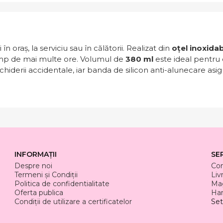
n oraș, la serviciu sau în călătorii. Realizat din
oțel inoxidab
 timp de mai multe ore. Volumul de
380 ml
este ideal pentru 
hiderii accidentale, iar banda de silicon anti-alunecare asig
INFORMAȚII
SE
Despre noi
Co
Termeni și Condiții
Liv
Politica de confidentialitate
Mag
Oferta publica
Har
Condiții de utilizare a certificatelor
Set