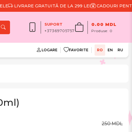
LIVRARE GRATUITĂ DE LA 299 LEI
CADOURI PENTRU F
SUPORT
0.00 MDL
+37369705757
Produse:
0
LOGARE
FAVORITE
RO
EN
RU
0ml)
250 MDL