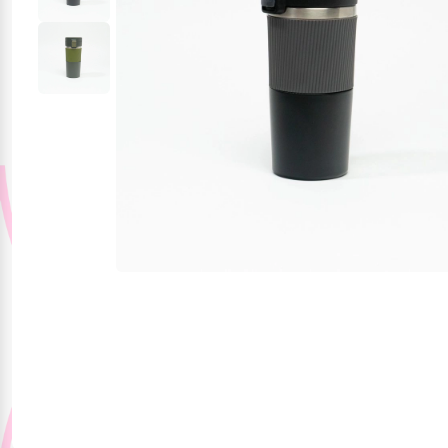
Jucării și jocuri
Papetărie
Pentru mâncare și
băutura
Produse pentru
sărbători