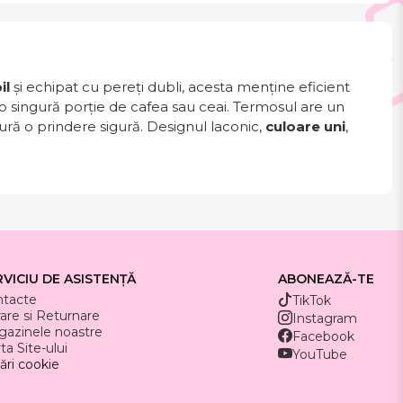
il
și echipat cu pereți dubli, acesta menține eficient
o singură porție de cafea sau ceai. Termosul are un
ură o prindere sigură. Designul laconic,
culoare uni
,
RVICIU DE ASISTENȚĂ
ABONEAZĂ-TE
ntacte
TikTok
rare si Returnare
Instagram
azinele noastre
Facebook
ta Site-ului
YouTube
ări cookie