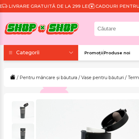
IVRARE GRATUITĂ DE LA 299 LEI
CADOURI PENTRU FIE
Categorii
Promoții
Produse noi
Accesorii
/
Pentru mâncare și băutura
/
Vase pentru băuturi
/
Term
Colecții tematice
Frumusețe și sănătate
Îmbrăcăminte și
încălțăminte