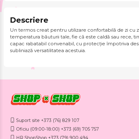
Descriere
Un termos creat pentru utilizare confortabilă de zi cu zi î
temperatura băuturii tale, fie că este caldă sau rece,
capac rabatabil convenabil, cu protecție împotriva desc
subliniază versatilitatea acestuia.
Suport site +373 (76) 829 107
Oficiu (09:00-18:00) +373 (69) 705 757
HR ShopShop +373 (79) 900 494