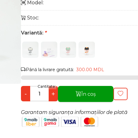
Model:
Stoc:
Variantă:
*
Până la livrare gratuită:
300.00 MDL
Cantitate:
-
+
În coș
Garantam siguranța informațiilor de plată