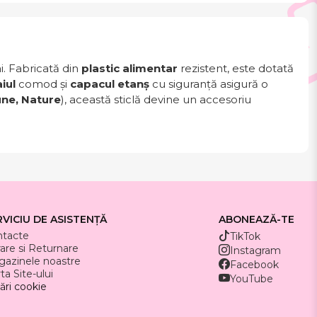
i. Fabricată din
plastic alimentar
rezistent, este dotată
iul
comod și
capacul etanș
cu siguranță asigură o
une, Nature
), această sticlă devine un accesoriu
RVICIU DE ASISTENȚĂ
ABONEAZĂ-TE
ntacte
TikTok
rare si Returnare
Instagram
azinele noastre
Facebook
ta Site-ului
YouTube
ări cookie