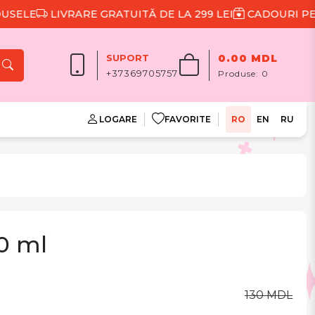
LE
LIVRARE GRATUITĂ DE LA 299 LEI
CADOURI PENTRU
SUPORT
0.00 MDL
+37369705757
Produse:
0
LOGARE
FAVORITE
RO
EN
RU
00 ml
130 MDL