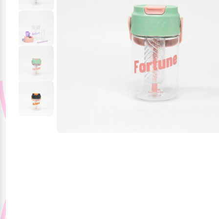
Jucării și jocuri
Papetărie
Pentru mâncare și
băutura
Produse pentru
sărbători