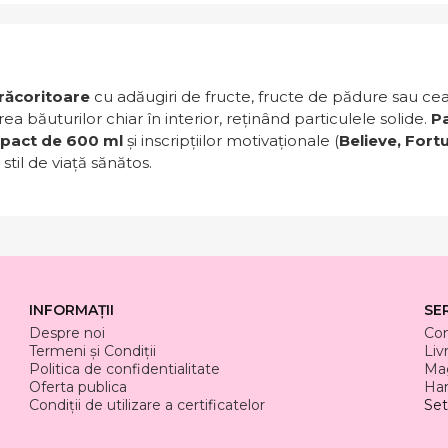
 răcoritoare
cu adăugiri de fructe, fructe de pădure sau cea
a băuturilor chiar în interior, reținând particulele solide.
Pa
pact de 600 ml
și inscripțiilor motivaționale (
Believe, Fort
stil de viață sănătos.
INFORMAȚII
SE
Despre noi
Co
Termeni și Condiții
Liv
Politica de confidentialitate
Mag
Oferta publica
Har
Condiții de utilizare a certificatelor
Set