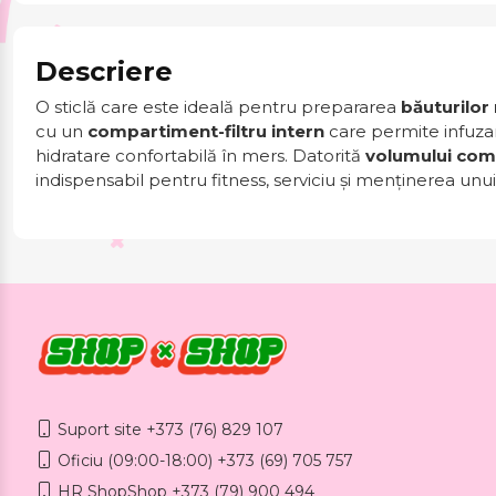
Descriere
O sticlă care este ideală pentru prepararea
băuturilor
cu un
compartiment-filtru intern
care permite infuzare
hidratare confortabilă în mers. Datorită
volumului com
indispensabil pentru fitness, serviciu și menținerea unui 
Suport site +373 (76) 829 107
Oficiu (09:00-18:00) +373 (69) 705 757
HR ShopShop +373 (79) 900 494