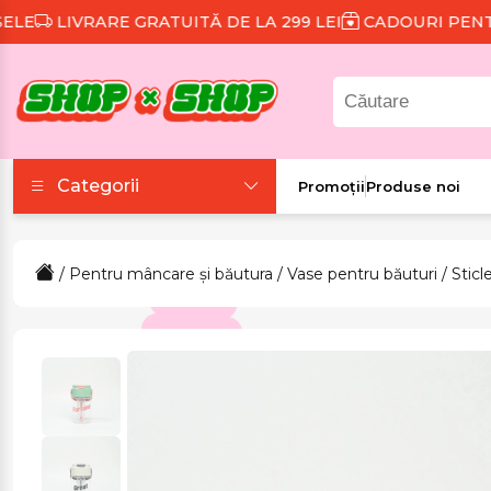
LIVRARE GRATUITĂ DE LA 299 LEI
CADOURI PENTRU F
Categorii
Promoții
Produse noi
Accesorii
/
Pentru mâncare și băutura
/
Vase pentru băuturi
/
Sticl
Colecții tematice
Frumusețe și sănătate
Îmbrăcăminte și
încălțăminte