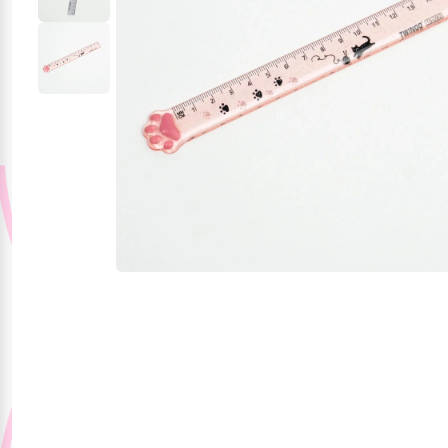
Jucării și jocuri
Papetărie
Pentru mâncare și
băutura
Produse pentru
sărbători