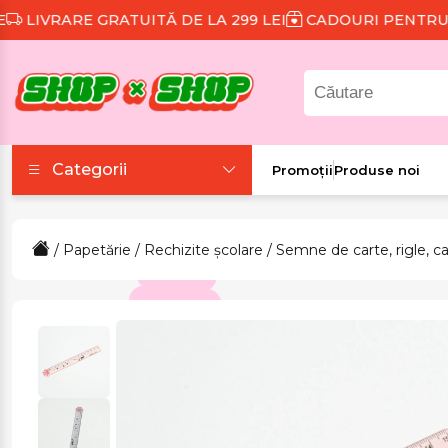
VRARE GRATUITĂ DE LA 299 LEI
CADOURI PENTRU FIE
Categorii
Promoții
Produse noi
Accesorii
/
Papetărie
/
Rechizite școlare
/
Semne de carte, rigle, c
Colecții tematice
Frumusețe și sănătate
Îmbrăcăminte și
încălțăminte