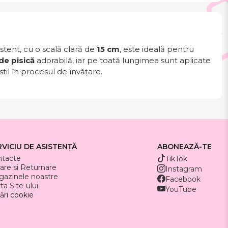
stent, cu o scală clară de
15 cm
, este ideală pentru
de pisică
adorabilă, iar pe toată lungimea sunt aplicate
il în procesul de învățare.
RVICIU DE ASISTENȚĂ
ABONEAZĂ-TE
ntacte
TikTok
rare si Returnare
Instagram
azinele noastre
Facebook
ta Site-ului
YouTube
ări cookie