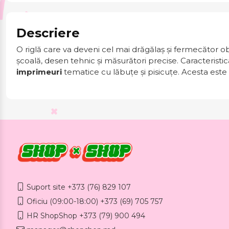
Descriere
O riglă care va deveni cel mai drăgălaș și fermecător o
școală, desen tehnic și măsurători precise. Caracteristi
imprimeuri
tematice cu lăbuțe și pisicuțe. Acesta este
Suport site +373 (76) 829 107
Oficiu (09:00-18:00) +373 (69) 705 757
HR ShopShop +373 (79) 900 494