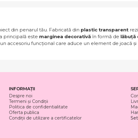
biect din penarul tău. Fabricată din
plastic transparent
rezi
ca principală este
marginea decorativă
în formă de
lăbuță 
 un accesoriu funcțional care aduce un element de joacă și st
INFORMAȚII
SE
Despre noi
Co
Termeni și Condiții
Liv
Politica de confidentialitate
Mag
Oferta publica
Har
Condiții de utilizare a certificatelor
Set