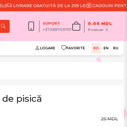
LIVRARE GRATUITĂ DE LA 299 LEI
CADOURI PENTRU F
SUPORT
0.00 MDL
+37369705757
Produse:
0
LOGARE
FAVORITE
RO
EN
RU
 de pisică
25 MDL