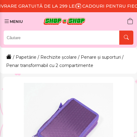
UITĂ DE LA 299 LEI
CADOURI PENTRU FIECARE COMAN
MENIU
/
Papetărie
/
Rechizite școlare
/
Penare și suporturi
/
Penar transformabil cu 2 compartimente