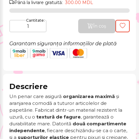
Până la livrare gratuită:
300.00 MDL
Cantitate:
În coș
Garantam siguranța informațiilor de plată
Descriere
Un penar care asigură
organizarea maximă
și
aranjarea comodă a tuturor articolelor de
papetărie. Fabricat dintr-un material rezistent la
uzură, cu o
textură de fagure
, garantează o
durabilitate mare. Datorită
două compartimente
independente
, fiecare deschizându-se ca o carte,
și a
suporturilor elastice
pentru pixuri și creioane,